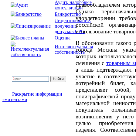
Аудит, налоговые
правообладателем кото
консультации
Однако первоначаль
Банкротство
удовлетворении требо
Лицензирование,
российской организац
получение
использование товарног
допусков СРО
Оценка
В обосновании такого 
Интеллектуальная
города Москвы указа
собственность
которых использовалос
смешения с
товарным з
а лишь подтверждают п
участие в соответству
лотерейный билет, к
представляет собой
Раскрытие информации
полиграфической проду
эмитентами
материальной ценности
покупатель оплачи
возникновения у него 
целью приобретения
изделия. Соответствен