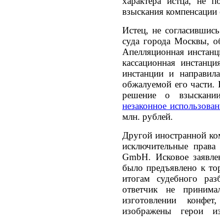
характера истца, не п
взыскания компенсации 
Истец, не согласившис
суда города Москвы, о
Апелляционная инстанци
кассационная инстанци
инстанции и направила
обжалуемой его части. 
решение о взыскан
незаконное использован
млн. рублей.
Другой иностранной ко
исключительные права 
GmbH. Исковое заявл
было предъявлено к то
итогам судебного разб
ответчик не принима
изготовлении конфе
изображены герои изв