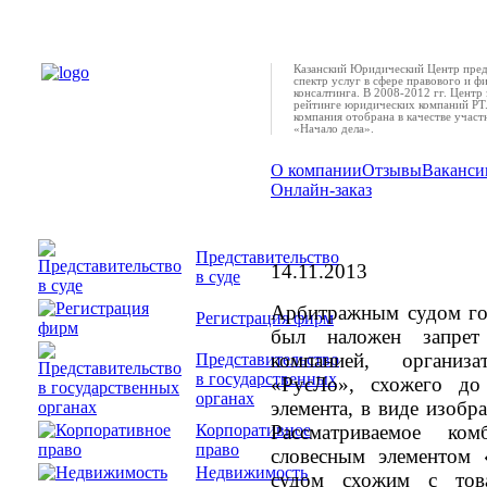
Казанский Юридический Центр пред
спектр услуг в сфере правового и ф
консалтинга. В 2008-2012 гг. Центр 
рейтинге юридических компаний РТ.
компания отобрана в качестве учас
«Начало дела».
О компании
Отзывы
Ваканси
Онлайн-заказ
Результаты незакон
брендов
Представительство
14.11.2013
в суде
Арбитражным судом гор
Регистрация фирм
был наложен запрет
компанией, организ
Представительство
в государственных
«РусЛо», схожего до
органах
элемента, в виде изобр
Рассматриваемое ком
Корпоративное
право
словесным элементом 
Недвижимость
судом схожим с тов