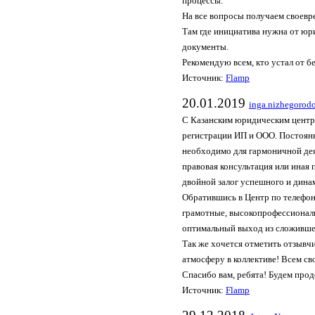
процессы.
На все вопросы получаем своевр
Там где инициатива нужна от юр
документы.
Рекомендую всем, кто устал от 
Источник:
Flamp
20.01.2019
inga.nizhegorod
С Казанским юридическим центро
регистрации ИП и ООО. Постоян
необходимо для гармоничной дея
правовая консультация или иная
двойной залог успешного и дина
Обратившись в Центр по телефон
грамотные, высокопрофессионал
оптимальный выход из сложивше
Так же хочется отметить отзывч
атмосферу в коллективе! Всем с
Спасибо вам, ребята! Будем про
Источник:
Flamp