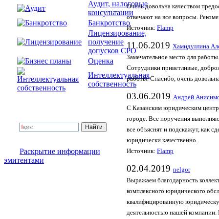
Аудит, налоговые
Очень довольна качеством предо
консультации
отвечают на все вопросы. Реком
Банкротство
Источник:
Flamp
Лицензирование,
получение
11.06.2019
Хамидуллина Ал
допусков СРО
Замечательное место для работы
Оценка
Сотрудники приветливые, доброж
Интеллектуальная
работы. Спасибо, очень довольн
собственность
03.06.2019
Андрей Анисим
С Казанским юридическим центро
городе. Все поручения выполняю
все объяснят и подскажут, как с
юридически качественно.
Раскрытие информации
Источник:
Flamp
эмитентами
02.04.2019
nelgor
Выражаем благодарность коллек
комплексного юридического обс
квалифицированную юридическую
деятельностью нашей компании. 