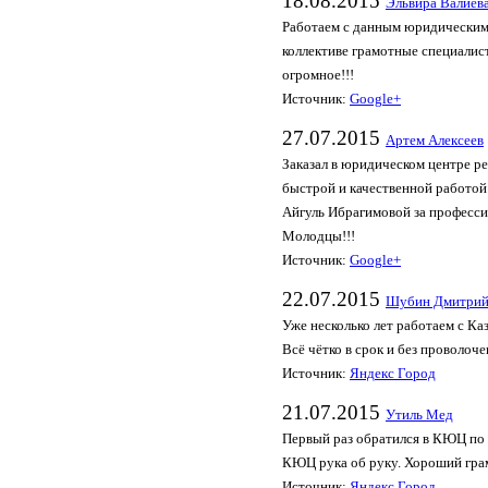
18.08.2015
Эльвира Валиев
Работаем с данным юридическим 
коллективе грамотные специалис
огромное!!!
Источник:
Google+
27.07.2015
Артем Алексеев
Заказал в юридическом центре р
быстрой и качественной работой
Айгуль Ибрагимовой за профессио
Молодцы!!!
Источник:
Google+
22.07.2015
Шубин Дмитри
Уже несколько лет работаем с К
Всё чётко в срок и без проволоче
Источник:
Яндекс Город
21.07.2015
Утиль Мед
Первый раз обратился в КЮЦ по с
КЮЦ рука об руку. Хороший грам
Источник:
Яндекс Город