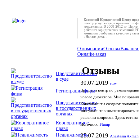
Казанский Юридический Центр пред
спектр услуг в сфере правового и ф
консалтинга. В 2008-2012 гг. Центр 
рейтинге юридических компаний РТ.
компания отобрана в качестве учас
«Начало дела».
О компании
Отзывы
Ваканси
Онлайн-заказ
Отзывы
Представительство
в суде
30.07.2019
strw
Регистрация фирм
Пришёл в центр по рекомендации
нового директора. Мне понравил
Представительство
Консультанты создают положите
в государственных
консультантов компенсировать н
органах
решении вопросов. Здесь есть за 
Корпоративное
Источник:
Flamp
право
Недвижимость
25.07.2019
Anastasia Akman