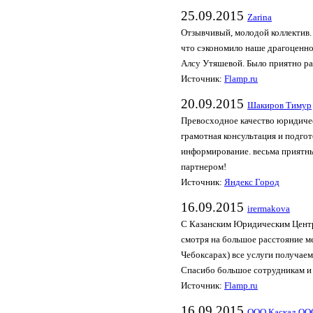
25.09.2015
Zari­na
Отзывчивый, молодой коллектив.
что сэкономило наше драгоценно
Алсу Утяшевой. Было приятно ра
Источник:
Flamp.ru
20.09.2015
Шакиров Тимур
Превосходное качество юридичес
грамотная консультация и подго
информирование. весьма приятны
партнером!
Источник:
Яндекс Город
16.09.2015
irer­mako­va
С Казанским Юридическим Центро
смотря на большое расстояние 
Чебоксарах) все услуги получаем
Спасибо большое сотрудникам и 
Источник:
Flamp.ru
16.09.2015
ООО Каскад ОО