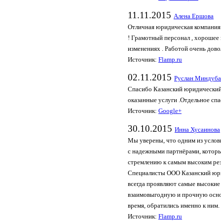
11.11.2015
Ален­а Ершо­ва
Отличная юридическая компания 
! Грамотный персонал , хорошее
изменениях . Работой очень дово
Источник:
Flamp.ru
02.11.2015
Руслан Миндуба
Спасибо Казанский юридический 
оказанные услуги .Отдельное сп
Источник:
Google+
30.10.2015
Инна Хуса­инов­а
Мы уверены, что одним из услов
с надежными партнёрами, которы
стремлению к самым высоким рез
Специалисты ООО Казанский юри
всегда проявляют самые высокие
взаимовыгодную и прочную основ
время, обратились именно к ним.
Источник:
Flamp.ru