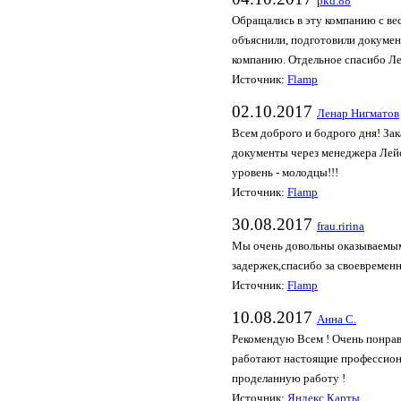
pkd.88
Обращались в эту компанию с ве
объяснили, подготовили докумен
компанию. Отдельное спасибо Ле
Источник:
Flamp
02.10.2017
Ленар Нигматов
Всем доброго и бодрого дня! Зак
документы через менеджера Лейса
уровень - молодцы!!!
Источник:
Flamp
30.08.2017
frau.ririna
Мы очень довольны оказываемыми
задержек,спасибо за своевреме
Источник:
Flamp
10.08.2017
Анна С.
Рекомендую Всем ! Очень понрав
работают настоящие профессиона
проделанную работу !
Источник:
Яндекс Карты