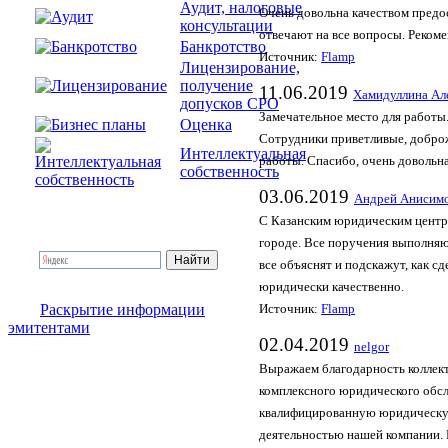
Аудит, налоговые
Очень довольна качеством предо
консультации
отвечают на все вопросы. Реком
Банкротство
Источник:
Flamp
Лицензирование,
получение
11.06.2019
Хамидуллина Ал
допусков СРО
Замечательное место для работы
Оценка
Сотрудники приветливые, доброж
Интеллектуальная
работы. Спасибо, очень довольн
собственность
03.06.2019
Андрей Анисим
С Казанским юридическим центро
городе. Все поручения выполняю
все объяснят и подскажут, как с
юридически качественно.
Раскрытие информации
Источник:
Flamp
эмитентами
02.04.2019
nelgor
Выражаем благодарность коллек
комплексного юридического обс
квалифицированную юридическую
деятельностью нашей компании. 