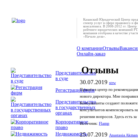
Казанский Юридический Центр пред
спектр услуг в сфере правового и ф
консалтинга. В 2008-2012 гг. Центр 
рейтинге юридических компаний РТ.
компания отобрана в качестве учас
«Начало дела».
О компании
Отзывы
Ваканси
Онлайн-заказ
Отзывы
Представительство
в суде
30.07.2019
strw
Регистрация фирм
Пришёл в центр по рекомендации
нового директора. Мне понравил
Представительство
Консультанты создают положите
в государственных
консультантов компенсировать н
органах
решении вопросов. Здесь есть за 
Корпоративное
Источник:
Flamp
право
Недвижимость
25.07.2019
Anastasia Akman