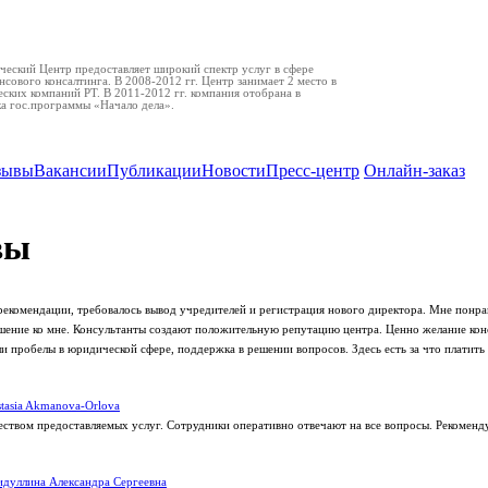
еский Центр предоставляет широкий спектр услуг в сфере
нсового консалтинга. В 2008-2012 гг. Центр занимает 2 место в
ских компаний РТ. В 2011-2012 гг. компания отобрана в
ка гос.программы «Начало дела».
зывы
Вакансии
Публикации
Новости
Пресс-центр
Онлайн-заказ
вы
рекомендации, требовалось вывод учредителей и регистрация нового директора. Мне понра
ение ко мне. Консультанты создают положительную репутацию центра. Ценно желание кон
 пробелы в юридической сфере, поддержка в решении вопросов. Здесь есть за что платить 
tasia Akmanova-Orlova
еством предоставляемых услуг. Сотрудники оперативно отвечают на все вопросы. Рекоменд
дуллина Александра Сергеевна