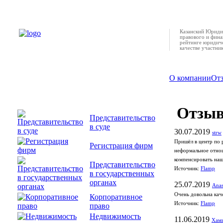
Казанский Юридич
правового и фина
рейтинге юридиче
качестве участни
О компании
От
Отзы
Представительство
в суде
30.07.2019
strw
Пришёл в центр по 
Регистрация фирм
неформальное отнош
компенсировать наши
Представительство
Источник:
Flamp
в государственных
органах
25.07.2019
Anas
Очень довольна кач
Корпоративное
Источник:
Flamp
право
Недвижимость
11.06.2019
Хами