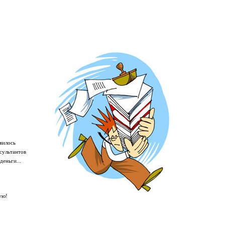
вилось
сультантов
деньги...
ую!