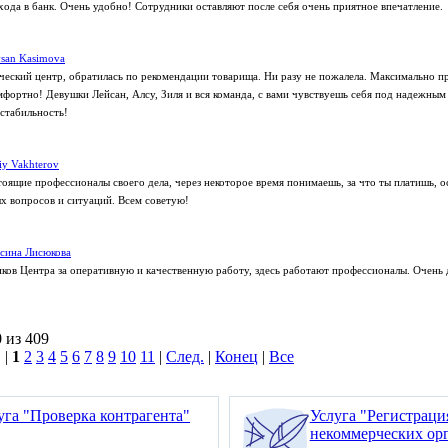
хода в банк. Очень удобно! Сотрудники оставляют после себя очень приятное впечатление.
san Kasimova
еский центр, обратилась по рекомендации товарища. Ни разу не пожалела. Максимально п
омфортно! Девушки Лейсан, Алсу, Зиля и вся команда, с вами чувствуешь себя под надежным
 стабильность!
liy Vakhterov
тоящие профессионалы своего дела, через некоторое время понимаешь, за что ты платишь, 
 вопросов и ситуаций. Всем советую!
сина Лисюкова
ков Центра за оперативную и качественную работу, здесь работают профессионалы. Очень 
 из 409
 |
1
2
3
4
5
6
7
8
9
10
11
|
След.
|
Конец
|
Все
уга "Проверка контрагента"
Услуга "Регистрац
некоммерческих ор