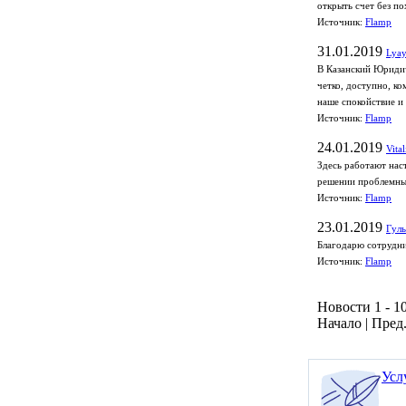
открыть счет без по
Источник:
Flamp
31.01.2019
Lyay
В Казанский Юридич
четко, доступно, к
наше спокойствие и
Источник:
Flamp
24.01.2019
Vita
Здесь работают нас
решении проблемных
Источник:
Flamp
23.01.2019
Гуль
Благодарю сотрудни
Источник:
Flamp
Новости 1 - 10
Начало | Пред.
Усл