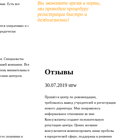
Вы экономите время и нервы,
ые. Есть все
мы проводим процедуру
регистрации быстро и
безболезненно!
тся оперативно и с
юридически
я. Специалисты
ашей компании. Все
Отзывы
чень внимательны и
еским центром.
30.07.2019
strw
Пришёл в центр по рекомендации,
требовалось вывод учредителей и регистрация
нового директора. Мне понравилось
неформальное отношение ко мне.
Консультанты создают положительную
репутацию центра. Ценно желание
консультантов компенсировать наши пробелы
в юридической сфере, поддержка в решении
 гос.пошлины и