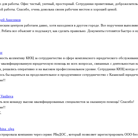
о для работы. Офис чистый, уютный, просторный. Сотрудники приветливые, доброжелательн
ой работы. Спасибо, очень довольна своим рабочим местом и хорошей ценой.
рей Анисимов
еским центром работаем давно, хотя находимся в другом городе. Все поручения выполняю
 Ребята все объяснят и подскажут, как сделать правильно. Документы готовятся быстро и 
or
ость коллективу КЮЦ за сотрудничество в сфере комплексного юридического обслуживани
 квалифицированную юридическую помощь во всех вопросах, связанных с деятельностью н
и, решались оперативно и на высоком профессиональном уровне. Сотрудники КЮЦ всегда о
сь бы надеяться на продолжительное и продуктивное сотрудничество с Казанский юридич
не!!
 Vasilieva
ь всю команду высоко квалифицированных специалистов за оказанную помощь! Спасибо!
не!!
.
shina_olga
стрировала компанию через сервис РБиДОС , который позволяет зарегистрировать ООО без