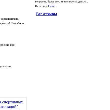
вопросов. Здесь есть за что платить деньги...
Источник:
Flamp
Все отзывы
рофессионально,
 крылом! Спасибо за
особенно при
довольны.
ия спортивных
ганизаций"