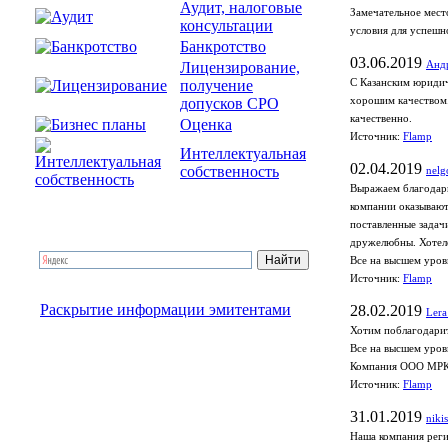
Аудит, налоговые
Замечательное мест
консультации
условия для успешн
Банкротство
03.06.2019
Лицензирование,
Анд
получение
С Казанским юридич
допусков СРО
хорошим качеством.
качественно.
Оценка
Источник:
Flamp
Интеллектуальная
02.04.2019
собственность
nelg
Выражаем благодарн
компании оказывают
поставленные задач
дружелюбны. Хотело
Все на высшем уров
Источник:
Flamp
Раскрытие информации эмитентами
28.02.2019
Lera
Хотим поблагодарит
Все на высшем уров
Компания ООО МРК
Источник:
Flamp
31.01.2019
niki
Наша компания реги