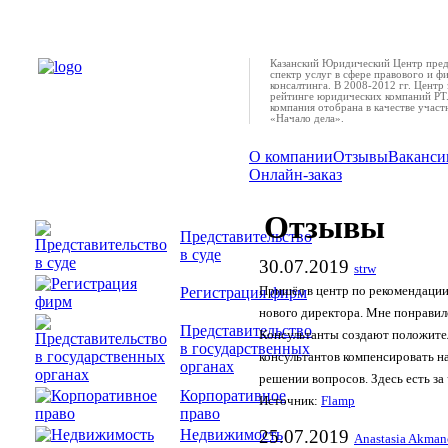
Казанский Юридический Центр пред
спектр услуг в сфере правового и ф
консалтинга. В 2008-2012 гг. Центр 
рейтинге юридических компаний РТ.
компания отобрана в качестве учас
«Начало дела».
О компании
Отзывы
Ваканси
Онлайн-заказ
Отзывы
Представительство
в суде
30.07.2019
strw
Регистрация фирм
Пришёл в центр по рекомендации
нового директора. Мне понравил
Представительство
Консультанты создают положите
в государственных
консультантов компенсировать н
органах
решении вопросов. Здесь есть за 
Корпоративное
Источник:
Flamp
право
Недвижимость
25.07.2019
Anastasia Akman