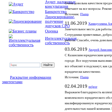
Аудит, налоговые
Очень довольна качеством предо
консультации
отвечают на все вопросы. Реком
Банкротство
Источник:
Flamp
Лицензирование,
получение
11.06.2019
Хамидуллина Ал
допусков СРО
Замечательное место для работы
Оценка
Сотрудники приветливые, доброж
Интеллектуальная
работы. Спасибо, очень довольн
собственность
03.06.2019
Андрей Анисим
С Казанским юридическим центро
городе. Все поручения выполняю
все объяснят и подскажут, как с
юридически качественно.
Раскрытие информации
Источник:
Flamp
эмитентами
02.04.2019
nelgor
Выражаем благодарность коллек
комплексного юридического обс
квалифицированную юридическую
деятельностью нашей компании. 