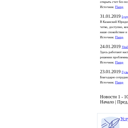
открыть счет без по
Источник:
Flamp
31.01.2019
Lyay
В Казанский Юридич
четко, доступно, к
наше спокойствие и
Источник:
Flamp
24.01.2019
Vita
Здесь работают нас
решении проблемных
Источник:
Flamp
23.01.2019
Гуль
Благодарю сотрудни
Источник:
Flamp
Новости 1 - 10
Начало | Пред.
Усл