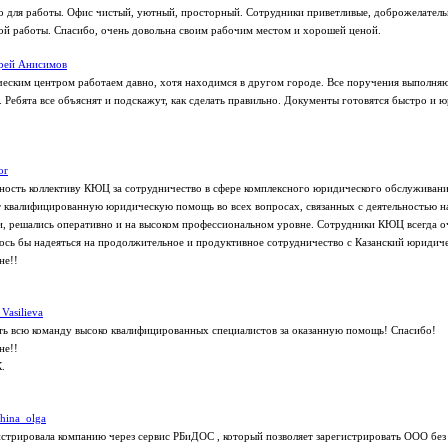
о для работы. Офис чистый, уютный, просторный. Сотрудники приветливые, доброжелательн
ой работы. Спасибо, очень довольна своим рабочим местом и хорошей ценой.
рей Анисимов
еским центром работаем давно, хотя находимся в другом городе. Все поручения выполняю
 Ребята все объяснят и подскажут, как сделать правильно. Документы готовятся быстро и 
or
ость коллективу КЮЦ за сотрудничество в сфере комплексного юридического обслуживани
 квалифицированную юридическую помощь во всех вопросах, связанных с деятельностью н
и, решались оперативно и на высоком профессиональном уровне. Сотрудники КЮЦ всегда о
сь бы надеяться на продолжительное и продуктивное сотрудничество с Казанский юридич
не!!
 Vasilieva
ь всю команду высоко квалифицированных специалистов за оказанную помощь! Спасибо!
не!!
.
shina_olga
стрировала компанию через сервис РБиДОС , который позволяет зарегистрировать ООО без