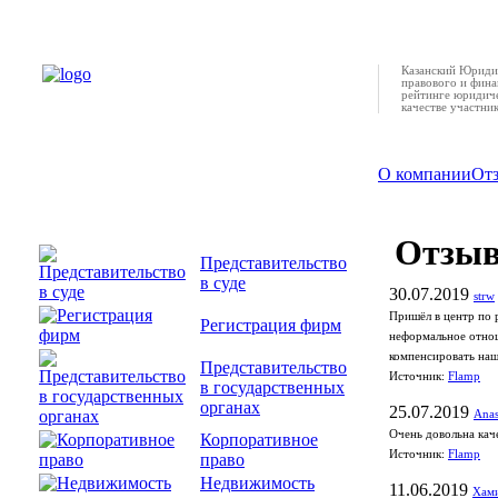
Казанский Юридич
правового и фина
рейтинге юридиче
качестве участни
О компании
От
Отзы
Представительство
в суде
30.07.2019
strw
Пришёл в центр по 
Регистрация фирм
неформальное отнош
компенсировать наши
Представительство
Источник:
Flamp
в государственных
органах
25.07.2019
Anas
Очень довольна кач
Корпоративное
Источник:
Flamp
право
Недвижимость
11.06.2019
Хами