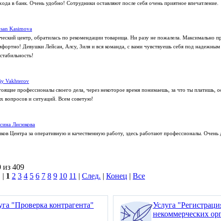
хода в банк. Очень удобно! Сотрудники оставляют после себя очень приятное впечатление.
san Kasimova
еский центр, обратилась по рекомендации товарища. Ни разу не пожалела. Максимально п
омфортно! Девушки Лейсан, Алсу, Зиля и вся команда, с вами чувствуешь себя под надежным
 стабильность!
liy Vakhterov
тоящие профессионалы своего дела, через некоторое время понимаешь, за что ты платишь, 
 вопросов и ситуаций. Всем советую!
сина Лисюкова
ков Центра за оперативную и качественную работу, здесь работают профессионалы. Очень 
 из 409
 |
1
2
3
4
5
6
7
8
9
10
11
|
След.
|
Конец
|
Все
уга "Проверка контрагента"
Услуга "Регистрац
некоммерческих ор