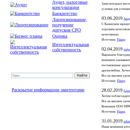
Аудит, налоговые
Замечательное мест
консультации
условия для успешн
Банкротство
03.06.2019
Лицензирование,
Анд
получение
С Казанским юридич
допусков СРО
хорошим качеством.
качественно.
Оценка
Источник:
Flamp
Интеллектуальная
02.04.2019
собственность
nelg
Выражаем благодарн
компании оказывают
поставленные задач
дружелюбны. Хотело
Все на высшем уров
Источник:
Flamp
Раскрытие информации эмитентами
28.02.2019
Lera
Хотим поблагодарит
Все на высшем уров
Компания ООО МРК
Источник:
Flamp
31.01.2019
niki
Наша компания реги