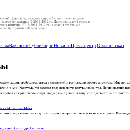
еский Центр предоставляет широкий спектр услуг в сфере
нсового консалтинга. В 2008-2012 гг. Центр занимает 2 место в
ских компаний РТ. В 2011-2012 гг. компания отобрана в
ка гос.программы «Начало дела».
зывы
Вакансии
Публикации
Новости
Пресс-центр
Онлайн-заказ
вы
рекомендации, требовалось вывод учредителей и регистрация нового директора. Мне понра
ение ко мне. Консультанты создают положительную репутацию центра. Ценно желание кон
 пробелы в юридической сфере, поддержка в решении вопросов. Здесь есть за что платить 
tasia Akmanova-Orlova
еством предоставляемых услуг. Сотрудники оперативно отвечают на все вопросы. Рекоменд
дуллина Александра Сергеевна