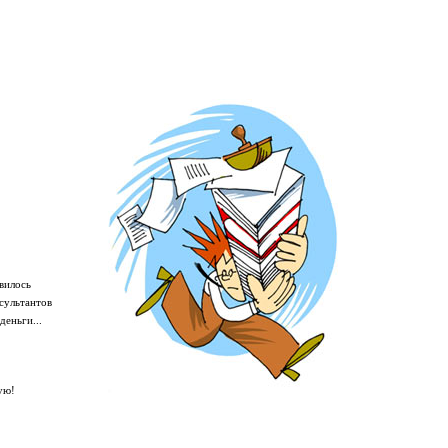
вилось
сультантов
деньги...
ую!