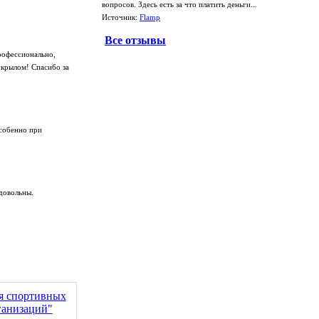
вопросов. Здесь есть за что платить деньги...
Источник:
Flamp
Все отзывы
рофессионально,
 крылом! Спасибо за
особенно при
довольны.
ия спортивных
ганизаций"