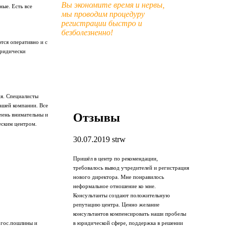
Вы экономите время и нервы,
ые. Есть все
мы проводим процедуру
регистрации быстро и
безболезненно!
тся оперативно и с
юридически
я. Специалисты
ашей компании. Все
Отзывы
чень внимательны и
еским центром.
30.07.2019
strw
Пришёл в центр по рекомендации,
требовалось вывод учредителей и регистрация
нового директора. Мне понравилось
неформальное отношение ко мне.
Консультанты создают положительную
репутацию центра. Ценно желание
консультантов компенсировать наши пробелы
в юридической сфере, поддержка в решении
 гос.пошлины и