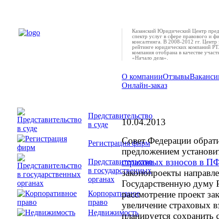
Казанский Юридический Центр пред
спектр услуг в сфере правового и ф
консалтинга. В 2008-2012 гг. Центр 
рейтинге юридических компаний РТ.
компания отобрана в качестве учас
«Начало дела».
О компании
Отзывы
Ваканси
Онлайн-заказ
Сенаторы предлагаю
повышение страховы
Представительство
10.04.2013
в суде
Совет Федерации обрати
Регистрация фирм
предложением установи
страховых взносов в П
Представительство
в государственных
законопроекты направле
органах
Государственную думу 
рассмотрение проект за
Корпоративное
право
увеличение страховых в
Недвижимость
планируется сохранить с