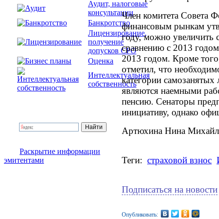
Аудит, налоговые
консультации
Член комитета Совета Ф
Банкротство
финансовым рынкам утв
Лицензирование,
году, можно увеличить с
получение
сравнению с 2013 годом,
допусков СРО
2013 годом. Кроме того
Оценка
отметил, что необходим
Интеллектуальная
категории самозанятых 
собственность
являются наемными раб
пенсию. Сенаторы предп
инициативу, однако офи
Артюхина Нина Михайл
Раскрытие информации
Теги:
страховой взнос
эмитентами
Подписаться на новости
Опубликовать: