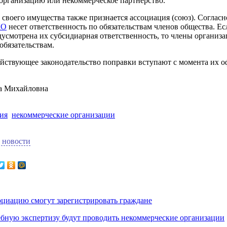
организацию или некоммерческое партнерство.
своего имущества также признается ассоциация (союз). Соглас
КО
несет ответственность по обязательствам членов общества. Ес
дусмотрена их субсидиарная ответственность, то члены организа
обязательствам.
йствующее законодательство поправки вступают с момента их 
а Михайловна
ия
некоммерческие организации
 новости
циацию смогут зарегистрировать граждане
бную экспертизу будут проводить некоммерческие организации