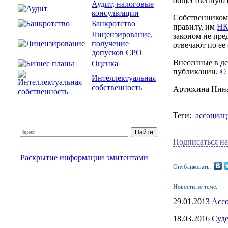
общественную 
Аудит, налоговые
консультации
Собственником 
Банкротство
правилу, им
Н
Лицензирование,
законом не пре
получение
отвечают по ее 
допусков СРО
Внесенные в де
Оценка
публикации.
©
Интеллектуальная
собственность
Артюхина Нин
Теги:
ассоциац
Подписаться на
Раскрытие информации эмитентами
Опубликовать:
Новости по теме:
29.01.2013
Ассо
18.03.2016
Суде