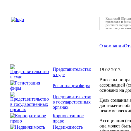
Казанский Юридич
правового и фина
рейтинге юридиче
качестве участни
О компании
От
Очередные
Представительство
18.02.2013
в суде
Внесены поправ
ассоциацией (с
Регистрация фирм
основано на до
Представительство
Цель создания 
в государственных
достижения общ
органах
некоммерческий
Корпоративное
Ассоциация (со
право
она может быть
Недвижимость