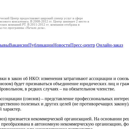
еский Центр предоставляет широкий спектр услуг в сфере
нсового консалтинга. В 2008-2012 гг. Центр занимает 2 место в
ских компаний РТ. В 2011-2012 гг. компания отобрана в
ка гос.программы «Начало дела».
зывы
Вакансии
Публикации
Новости
Пресс-центр
Онлайн-заказ
 поправки в закон об НКО
ки в закон об НКО: изменения затрагивают ассоциации и союзы
оюзом) будет признаваться объединение юридических лиц и граж
бровольном, в редких случаях – на обязательном членстве.
ассоциации (союзов) – представление профессиональных интерес
ественно полезных и других целей (не противоречащих закону),
 характер.
юз) признается некоммерческой организацией. На основании ре
 преобразована в автономную некоммерческую организацию, фо