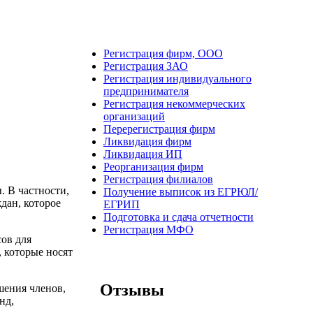
Регистрация фирм, ООО
Регистрация ЗАО
Регистрация индивидуального
предпринимателя
Регистрация некоммерческих
организаций
Перерегистрация фирм
Ликвидация фирм
Ликвидация ИП
Реорганизация фирм
Регистрация филиалов
. В частности,
Получение выписок из ЕГРЮЛ/
дан, которое
ЕГРИП
Подготовка и сдача отчетности
Регистрация МФО
ов для
 которые носят
Отзывы
шения членов,
нд,