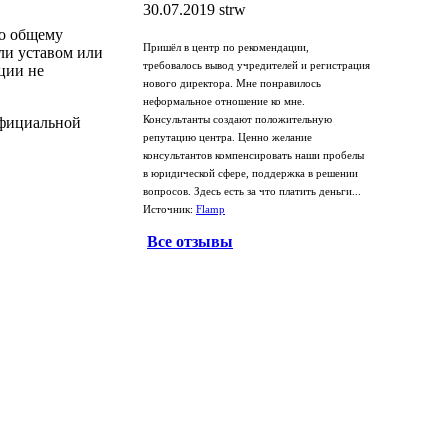
30.07.2019
strw
но общему
Пришёл в центр по рекомендации,
ли уставом или
требовалось вывод учредителей и регистрация
ции не
нового директора. Мне понравилось
неформальное отношение ко мне.
Консультанты создают положительную
официальной
репутацию центра. Ценно желание
консультантов компенсировать наши пробелы
в юридической сфере, поддержка в решении
вопросов. Здесь есть за что платить деньги...
Источник:
Flamp
Все отзывы