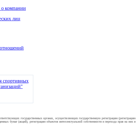
 о компании
еских лиц
оотношений
ия спортивных
ганизаций"
оответствующих государственных органах, осуществляющих государственную регистрацию (регистрацию
нных бумаг (акций), регистрацию объектов интеллектуальной собственности и перехода прав на них и