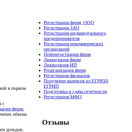
Регистрация фирм, ООО
Регистрация ЗАО
Регистрация индивидуального
предпринимателя
Регистрация некоммерческих
организаций
Перерегистрация фирм
нения
Ликвидация фирм
Ликвидация ИП
Реорганизация фирм
Регистрация филиалов
Получение выписок из ЕГРЮЛ/
ЕГРИП
мой в первом
Подготовка и сдача отчетности
Регистрация МФО
 с
рации фирм
,
ичение объема
Отзывы
ии доходов,