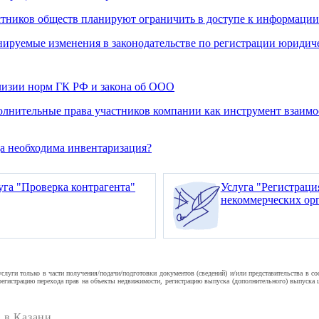
тников обществ планируют ограничить в доступе к информации
ируемые изменения в законодательстве по регистрации юридич
изии норм ГК РФ и закона об ООО
лнительные права участников компании как инструмент взаим
а необходима инвентаризация?
уга "Проверка контрагента"
Услуга "Регистрац
некоммерческих ор
уги только в части получения/подачи/подготовки документов (сведений) и/или представительства в с
гистрацию перехода прав на объекты недвижимости, регистрацию выпуска (дополнительного) выпуска це
 в Казани