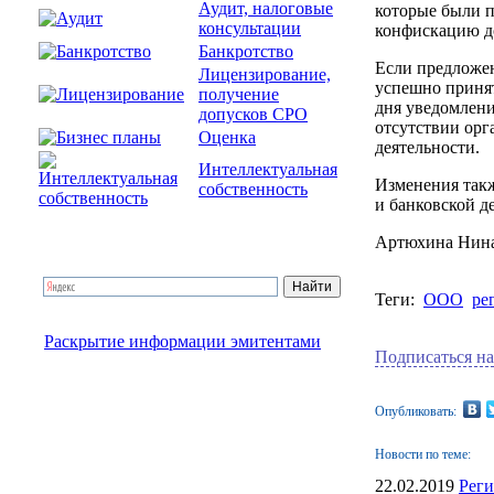
Аудит, налоговые
которые были 
консультации
конфискацию д
Банкротство
Если предложе
Лицензирование,
успешно принят
получение
дня уведомлени
допусков СРО
отсутствии орг
Оценка
деятельности.
Интеллектуальная
Изменения такж
собственность
и банковской д
Артюхина Нин
Теги:
ООО
ре
Раскрытие информации эмитентами
Подписаться на
Опубликовать:
Новости по теме:
22.02.2019
Реги