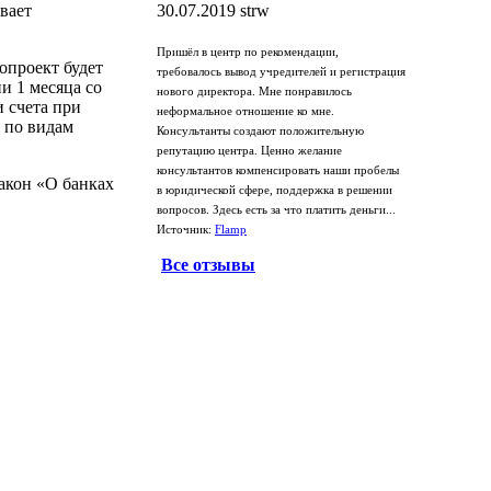
вает
30.07.2019
strw
Пришёл в центр по рекомендации,
опроект будет
требовалось вывод учредителей и регистрация
и 1 месяца со
нового директора. Мне понравилось
 счета при
неформальное отношение ко мне.
 по видам
Консультанты создают положительную
репутацию центра. Ценно желание
консультантов компенсировать наши пробелы
акон «О банках
в юридической сфере, поддержка в решении
вопросов. Здесь есть за что платить деньги...
Источник:
Flamp
Все отзывы