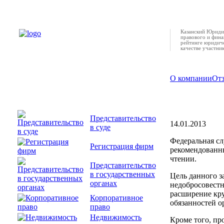
Казанский Юридич
правового и фина
рейтинге юридиче
качестве участни
О компании
От
Закон о г
Представительство
14.01.2013
в суде
Федеральная сл
Регистрация фирм
рекомендованн
чтении.
Представительство
в государственных
Цель данного з
органах
недобросовест
расширение кру
Корпоративное
обязанностей о
право
Недвижимость
Кроме того, пр