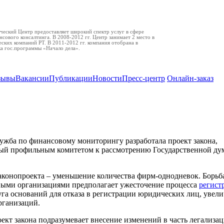
еский Центр предоставляет широкий спектр услуг в сфере
нсового консалтинга. В 2008-2012 гг. Центр занимает 2 место в
ских компаний РТ. В 2011-2012 гг. компания отобрана в
ка гос.программы «Начало дела».
зывы
Вакансии
Публикации
Новости
Пресс-центр
Онлайн-заказ
осударственной регистрации: предполагаемые изме
ужба по финансовому мониторингу разработала проект закона,
ый профильным комитетом к рассмотрению Государственной ду
аконопроекта – уменьшение количества фирм-однодневок. Борьба
ными организациями предполагает ужесточение процесса
регист
га оснований для отказа в регистрации юридических лиц, увел
рганизаций.
оект закона подразумевает внесение изменений в часть легализац