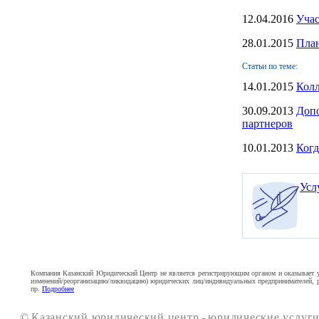
12.04.2016
Учас
28.01.2015
План
Статьи по теме:
14.01.2015
Колл
30.09.2013
Дoпо
партнеров
10.01.2013
Когд
Усл
Компания Казанский Юридический Центр не является регистрирующим органом и оказывает усл
изменений/реорганизацию/ликвидацию) юридических лиц/индивидуальных предпринимателей, ре
пр.
Подробнее
©
Казанский юридический центр
-
юридические услуги