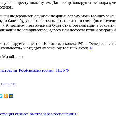
получены преступным путем. Данное правонарушение подразуме
оходов.
нный Федеральной службой по финансовому мониторингу закон
, то банки будут вправе отказывать в ведении счета (по истечени
я). К примеру, правомерным будет отказ организации в открытии
анизации по юридическому адресу или несоответствии операций
е планируется внести в Налоговый кодекс РФ, в Федеральный з
еятельности» и ряд других законодательных актов.
©
а Михайловна
гистрация
Росфинмониторинг
НК РФ
 новости
страция бизнеса быстро и без госпошлины!