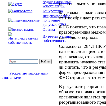
Аудит, налоговые
право на льготу по нало
консультации
Банкротство
Федеральная налоговая
Лицензирование,
от 1 ноября дает разъяс
получение
допусков СРО
ФНС поясняет, что прав
Оценка
правопреемника медком
Интеллектуальная
налогового периода.
собственность
Согласно ст. 284.1 НК 
налогоплательщиков, в 
организация, отвечающа
применять нулевую став
ли считать, что в резул
форме преобразования н
Раскрытие информации
ФНС отрицает этот мом
эмитентами
В результате реорганиз
образуется новая органи
организация является п
реорганизованного пред