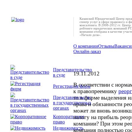
Казанский Юридический Центр пред
спектр услуг в сфере правового и ф
консалтинга. В 2008-2012 гг. Центр 
рейтинге юридических компаний РТ.
компания отобрана в качестве учас
«Начало дела».
О компании
Отзывы
Ваканси
Онлайн-заказ
Правопреемник реор
компании не получит
Представительство
19.11.2012
в суде
В соответствии с норма
Регистрация фирм
к правопреемнику
реорг
то в форме выделения и
Представительство
в государственных
права и обязанности ре
органах
может ли вновь возник
налогу на прибыль рео
Корпоративное
право
компании? При этом ре
Недвижимость
компания полностью со