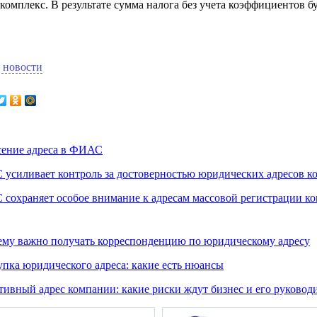
омплекс. В результате сумма налога без учета коэффициентов бу
 новости
сение адреса в ФИАС
усиливает контроль за достоверностью юридических адресов к
сохраняет особое внимание к адресам массовой регистрации к
му важно получать корреспонденцию по юридическому адресу
пка юридического адреса: какие есть нюансы
ивный адрес компании: какие риски ждут бизнес и его руковод