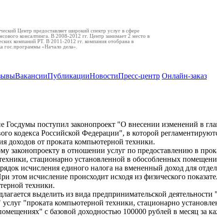
еский Центр предоставляет широкий спектр услуг в сфере
нсового консалтинга. В 2008-2012 гг. Центр занимает 2 место в
ских компаний РТ. В 2011-2012 гг. компания отобрана в
ка гос.программы «Начало дела».
зывы
Вакансии
Публикации
Новости
Пресс-центр
Онлайн-заказ
интернет-клубов увеличатся?
е Госдумы поступил законопроект "О внесении изменений в глав
ого кодекса Российской Федерации", в которой регламентируют
я доходов от проката компьютерной техники.
му законопроекту в отношении услуг по предоставлению в прок
техники, стационарно установленной в обособленных помещени
рядок исчисления единого налога на вмененный доход для отде
При этом исчисление происходит исходя из физического показате
терной техники.
длагается выделить из вида предпринимательской деятельности 
 услуг "проката компьютерной техники, стационарно установле
омещениях" с базовой доходностью 100000 рублей в месяц за к