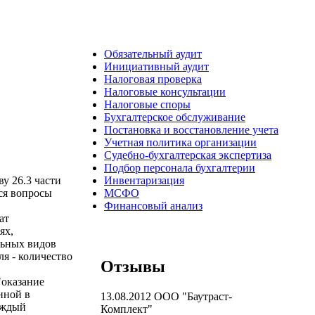
Обязательный аудит
Инициативный аудит
Налоговая проверка
Налоговые консультации
Налоговые споры
Бухгалтерское обслуживание
Постановка и восстановление учета
Учетная политика организации
Судебно-бухгалтерская экспертиза
Подбор персонала бухгалтерии
у 26.3 части
Инвентаризация
ся вопросы
МСФО
Финансовый анализ
ат
ях,
льных видов
ля - количество
Отзывы
"оказание
нной в
13.08.2012
ООО "Баутраст-
аждый
Комплект"