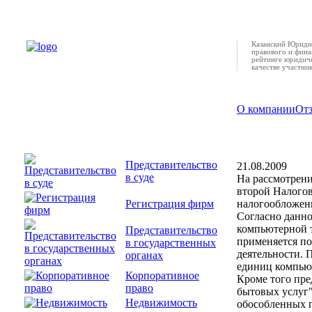
Казанский Юридич
правового и фина
рейтинге юридиче
качестве участни
О компании
От
Налоги с 
Представительство
21.08.2009
в суде
На рассмотрени
второй Налогов
Регистрация фирм
налогообложени
Согласно данно
компьютерной 
Представительство
применяется по
в государственных
деятельности. 
органах
единиц компью
Корпоративное
Кроме того пре
право
бытовых услуг"
Недвижимость
обособленных п