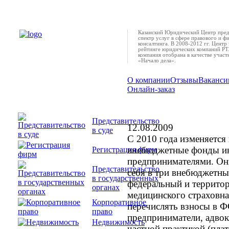
Казанский Юридический Центр пред
спектр услуг в сфере правового и ф
консалтинга. В 2008-2012 гг. Центр 
рейтинге юридических компаний РТ.
компания отобрана в качестве учас
«Начало дела».
О компании
Отзывы
Ваканси
Онлайн-заказ
С 2010 года изменя
индивидуального пр
Представительство
12.08.2009
в суде
С 2010 года изменяется
внебюджетные фонды и
Регистрация фирм
предпринимателями. Он
Представительство
себя в три внебюджетн
в государственных
федеральный и террито
органах
медицинского страховн
Корпоративное
перечислять взносы в 
право
предприниматели, адво
Недвижимость
частной практикой (пла