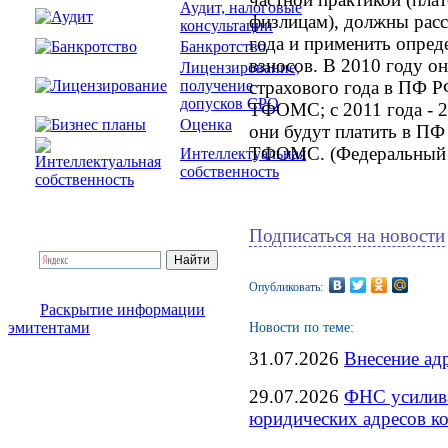
Аудит, налоговые
физлицам), должны расс
консультации
года и применить опре
Банкротство
взносов. В 2010 году о
Лицензирование,
страхового года в ПФ Р
получение
допусков СРО
ТФОМС; с 2011 года - 2
Оценка
они будут платить в ПФ
ТФОМС. (Федеральный з
Интеллектуальная
собственность
Подписаться на новости
Опубликовать:
Раскрытие информации
Новости по теме:
эмитентами
31.07.2026
Внесение ад
29.07.2026
ФНС усилива
юридических адресов к