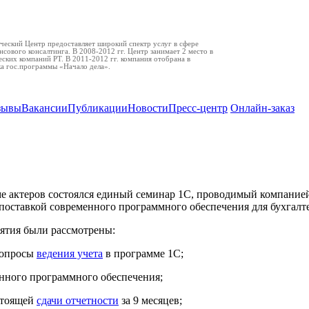
еский Центр предоставляет широкий спектр услуг в сфере
нсового консалтинга. В 2008-2012 гг. Центр занимает 2 место в
ских компаний РТ. В 2011-2012 гг. компания отобрана в
ка гос.программы «Начало дела».
зывы
Вакансии
Публикации
Новости
Пресс-центр
Онлайн-заказ
о вопросам бухгалтерского учета и налогообложе
ме актеров состоялся единый семинар 1С, проводимый компание
оставкой современного программного обеспечения для бухгалт
ятия были рассмотрены:
вопросы
ведения учета
в программе 1С;
енного программного обеспечения;
стоящей
сдачи отчетности
за 9 месяцев;