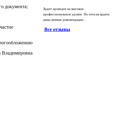
го документа;
Аудит проведен на высоком
профессиональном уровне. По итогам аудита
даны ценные рекомендации...
частие
Все отзывы
алогообложению
а Владимировна