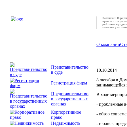
Казанский Юридич
правового и фина
рейтинге юридиче
качестве участни
О компании
От
Семинар п
Представительство
10.10.2014
в суде
8 октября в До
Регистрация фирм
занимающейся п
Представительство
В ходе меропри
в государственных
органах
- проблемные 
Корпоративное
- обзор соврем
право
Недвижимость
- нюансы пред