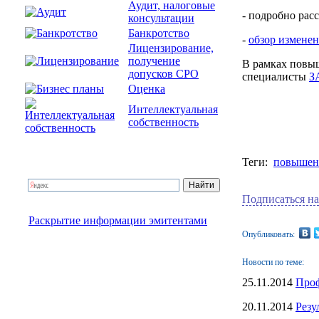
Аудит, налоговые
- подробно рас
консультации
Банкротство
-
обзор изменен
Лицензирование,
получение
В рамках повы
допусков СРО
специалисты
З
Оценка
Интеллектуальная
собственность
Теги:
повышен
Подписаться на
Раскрытие информации эмитентами
Опубликовать:
Новости по теме:
25.11.2014
Проф
20.11.2014
Резу