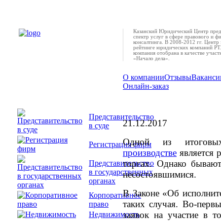
Казанский Юридический Центр пред
спектр услуг в сфере правового и ф
консалтинга. В 2008-2012 гг. Центр 
рейтинге юридических компаний РТ.
компания отобрана в качестве учас
«Начало дела».
О компании
Отзывы
Ваканси
Онлайн-заказ
В каких случаях то
несостоявшимися?
Представительство
21.12.2017
в суде
Одной из итого
Регистрация фирм
производстве
является 
торгах. Однако бывают
Представительство
в государственных
несостоявшимися.
органах
В Законе «Об исполнит
Корпоративное
таких случая. Во-перв
право
заявок на участие в т
Недвижимость