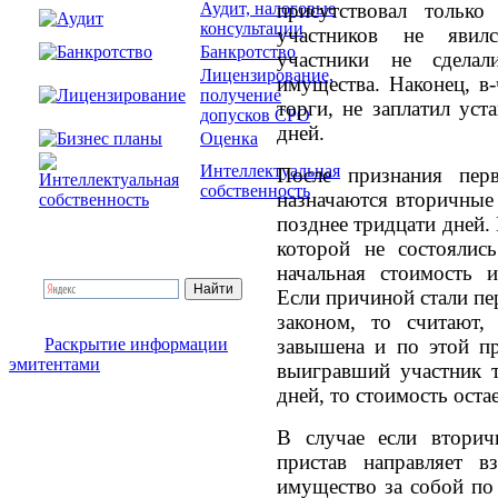
присутствовал тольк
Аудит, налоговые
консультации
участников не явилс
Банкротство
участники не сдела
Лицензирование,
имущества. Наконец, в
получение
торги, не заплатил ус
допусков СРО
дней.
Оценка
Интеллектуальная
После признания пер
собственность
назначаются вторичные 
позднее тридцати дней.
которой не состоялись
начальная стоимость 
Если причиной стали пе
законом, то считают,
завышена и по этой п
Раскрытие информации
эмитентами
выигравший участник т
дней, то стоимость оста
В случае если вторич
пристав направляет в
имущество за собой по