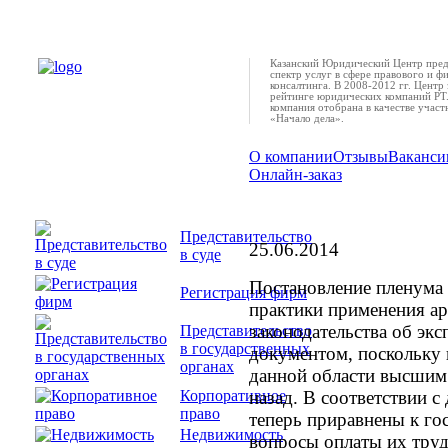
Казанский Юридический Центр пред
спектр услуг в сфере правового и ф
консалтинга. В 2008-2012 гг. Центр 
рейтинге юридических компаний РТ.
компания отобрана в качестве учас
«Начало дела».
О компании
Отзывы
Ваканси
Онлайн-заказ
ВАС: согласие обеих 
требуется
Представительство
25.06.2014
в суде
Постановление пленума
Регистрация фирм
практики применения а
законодательства об эк
Представительство
в государственных
документом, поскольку 
органах
данной области высшим 
назад. В соответствии с
Корпоративное
право
теперь приравнены к го
Недвижимость
вопросы оплаты их труд