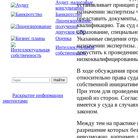
Аудит, налоговые
устанавливает принцип р
консультации
назначении экспертизы 
Банкротство
представить документы
Лицензирование,
квалификацию. Так суд 
получение
образование, специально
допусков СРО
Указанные сведения отр
Оценка
назначении экспертизы.
Интеллектуальная
допустить к проведению
собственность
низкоквалифицированны
В ходе обсуждения прое
относительно права суда
собственной инициативе
При этом для проведени
Раскрытие информации
одной из сторон. Согла
эмитентами
имеется у суда в случа
законом.
Между тем на практике 
разрешение которых без
невозможно, например 