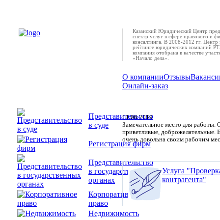
Казанский Юридический Центр пред
спектр услуг в сфере правового и ф
консалтинга. В 2008-2012 гг. Центр 
рейтинге юридических компаний РТ.
компания отобрана в качестве учас
«Начало дела».
О компании
Отзывы
Ваканси
Онлайн-заказ
Хамидуллина Александра Сергее
Представительство
11.06.2019
в суде
Замечательное место для работы.
приветливые, доброжелательные. Е
очень довольна своим рабочим ме
Регистрация фирм
Представительство
Услуга "Проверк
в государственных
контрагента"
органах
Корпоративное
право
Недвижимость