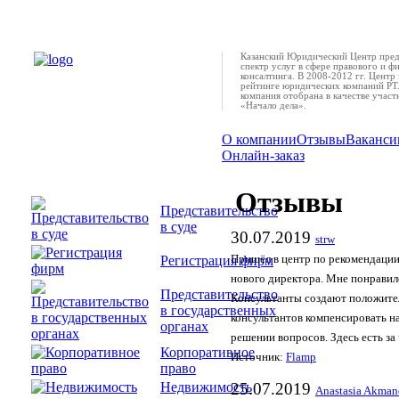
Казанский Юридический Центр пред
спектр услуг в сфере правового и ф
консалтинга. В 2008-2012 гг. Центр 
рейтинге юридических компаний РТ.
компания отобрана в качестве учас
«Начало дела».
О компании
Отзывы
Ваканси
Онлайн-заказ
Отзывы
Представительство
в суде
30.07.2019
strw
Регистрация фирм
Пришёл в центр по рекомендации
нового директора. Мне понравил
Представительство
Консультанты создают положите
в государственных
консультантов компенсировать н
органах
решении вопросов. Здесь есть за 
Корпоративное
Источник:
Flamp
право
Недвижимость
25.07.2019
Anastasia Akman