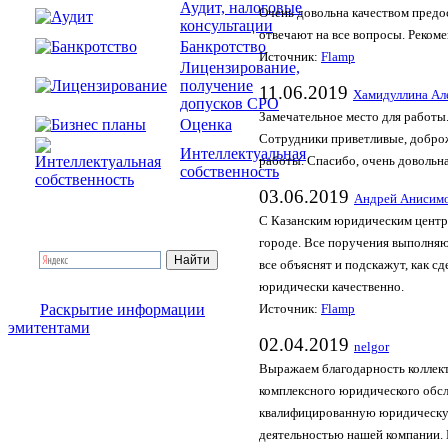
Аудит, налоговые
Очень довольна качеством предо
консультации
отвечают на все вопросы. Реком
Банкротство
Источник:
Flamp
Лицензирование,
получение
11.06.2019
Хамидуллина Ал
допусков СРО
Замечательное место для работы
Оценка
Сотрудники приветливые, доброж
Интеллектуальная
работы. Спасибо, очень довольн
собственность
03.06.2019
Андрей Анисим
С Казанским юридическим центро
городе. Все поручения выполняю
все объяснят и подскажут, как с
юридически качественно.
Раскрытие информации
Источник:
Flamp
эмитентами
02.04.2019
nelgor
Выражаем благодарность коллек
комплексного юридического обс
квалифицированную юридическую
деятельностью нашей компании. 