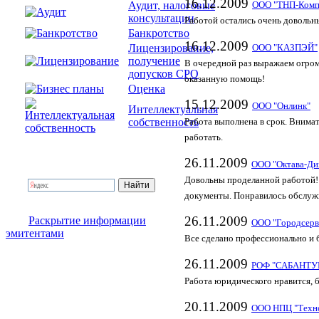
16.12.2009
Аудит, налоговые
ООО "ТНП-Комп
консультации
Работой остались очень довольн
Банкротство
16.12.2009
Лицензирование,
ООО "КАЗПЭЙ"
получение
В очередной раз выражаем огром
допусков СРО
оказанную помощь!
Оценка
15.12.2009
ООО "Онлинк"
Интеллектуальная
собственность
Работа выполнена в срок. Внима
работать.
26.11.2009
ООО "Октава-Ди
Довольны проделанной работой!
документы. Понравилось обслуж
26.11.2009
Раскрытие информации
ООО "Городсерв
эмитентами
Все сделано профессионально и 
26.11.2009
РОФ "САБАНТУЙ"
Работа юридического нравится, 
20.11.2009
ООО НПЦ "Техн