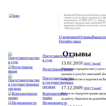
Казанский Юридический Центр пред
спектр услуг в сфере правового и ф
консалтинга. В 2008-2012 гг. Центр 
рейтинге юридических компаний РТ.
компания отобрана в качестве учас
«Начало дела».
О компании
Отзывы
Ваканси
Онлайн-заказ
Отзывы
Представительство
в суде
13.01.2010
ООО "Актай"
Регистрация фирм
Оказанные юридические услуги п
оказаны в срок без замечаний. Б
Представительство
сотрудничество и надеемся на В
в государственных
органах
17.12.2009
ООО "Синай"
Корпоративное
Работа по перерегистрации пред
право
за работу. Надеемся на дальнейш
Недвижимость