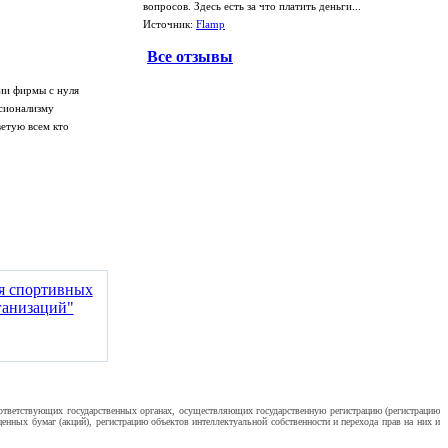
вопросов. Здесь есть за что платить деньги...
Источник:
Flamp
Все отзывы
ии фирмы с нуля
ссионализму
ветую всем кто
ия спортивных
ганизаций"
оответствующих государственных органах, осуществляющих государственную регистрацию (регистрацию
нных бумаг (акций), регистрацию объектов интеллектуальной собственности и перехода прав на них и