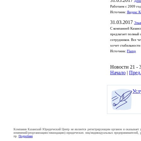
31.05.2017
Дени
Работаем с 2009 го
Источник:
Яндекс К
31.03.2017
Эль
С компанией Казанс
предлагает полный 
сотрудников. Все ч
хочет стабильности 
Источник:
Flamp
Новости 21 - 
Начало
|
Пред
Усл
Компания Казанский Юридический Центр не является регистрирующим органом и оказывает усл
изменений/реорганизацию/ликвидацию) юридических лиц/индивидуальных предпринимателей, ре
пр.
Подробнее