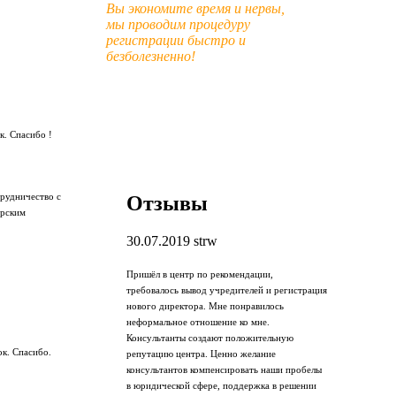
Вы экономите время и нервы,
мы проводим процедуру
регистрации быстро и
безболезненно!
к. Спасибо !
Отзывы
трудничество с
арским
30.07.2019
strw
Пришёл в центр по рекомендации,
требовалось вывод учредителей и регистрация
нового директора. Мне понравилось
неформальное отношение ко мне.
Консультанты создают положительную
ок. Спасибо.
репутацию центра. Ценно желание
консультантов компенсировать наши пробелы
в юридической сфере, поддержка в решении