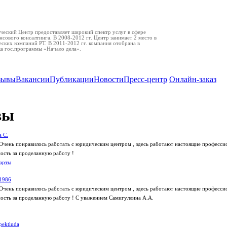
еский Центр предоставляет широкий спектр услуг в сфере
нсового консалтинга. В 2008-2012 гг. Центр занимает 2 место в
ских компаний РТ. В 2011-2012 гг. компания отобрана в
ка гос.программы «Начало дела».
зывы
Вакансии
Публикации
Новости
Пресс-центр
Онлайн-заказ
вы
 С.
Очень понравилось работать с юридическим центром , здесь работают настоящие профессио
сть за проделанную работу !
арты
1986
Очень понравилось работать с юридическим центром , здесь работают настоящие профессио
сть за проделанную работу ! С уважением Самигуллина А.А.
pektluda