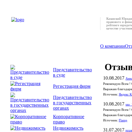
Казанский Юридич
правового и фина
рейтинге юридиче
качестве участни
О компании
От
Отзы
Представительство
в суде
10.08.2017
Анна
Рекомендую Всем ! 
Регистрация фирм
Выражаю благодарно
Источник:
Яндекс К
Представительство
в государственных
10.08.2017
saa_
органах
Рекомендую Всем ! 
Выражаю благодарно
Корпоративное
Источник:
Flamp
право
Недвижимость
31.07.2017
pros