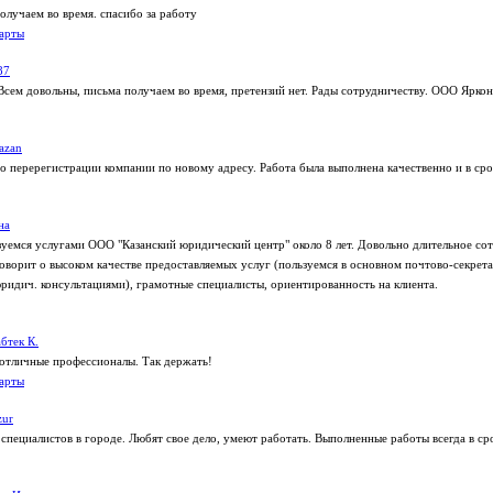
лучаем во время. спасибо за работу
арты
87
Всем довольны, письма получаем во время, претензий нет. Рады сотрудничеству. ООО Яркон
azan
по перерегистрации компании по новому адресу. Работа была выполнена качественно и в сро
на
уемся услугами ООО "Казанский юридический центр" около 8 лет. Довольно длительное со
оворит о высоком качестве предоставляемых услуг (пользуемся в основном почтово-секрет
ридич. консультациями), грамотные специалисты, ориентированность на клиента.
бтек К.
отличные профессионалы. Так держать!
арты
zur
специалистов в городе. Любят свое дело, умеют работать. Выполненные работы всегда в ср