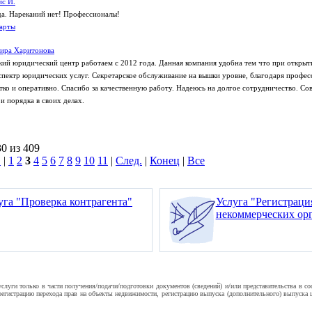
с И.
да. Нареканий нет! Профессионалы!
арты
вира Харитонова
кий юридический центр работаем с 2012 года. Данная компания удобна тем что при открыт
спектр юридических услуг. Секретарское обслуживание на вышки уровне, благодаря профе
етко и оперативно. Спасибо за качественную работу. Надеюсь на долгое сотрудничество. Со
и порядка в своих делах.
30 из 409
.
|
1
2
3
4
5
6
7
8
9
10
11
|
След.
|
Конец
|
Все
уга "Проверка контрагента"
Услуга "Регистрац
некоммерческих ор
уги только в части получения/подачи/подготовки документов (сведений) и/или представительства в с
гистрацию перехода прав на объекты недвижимости, регистрацию выпуска (дополнительного) выпуска це