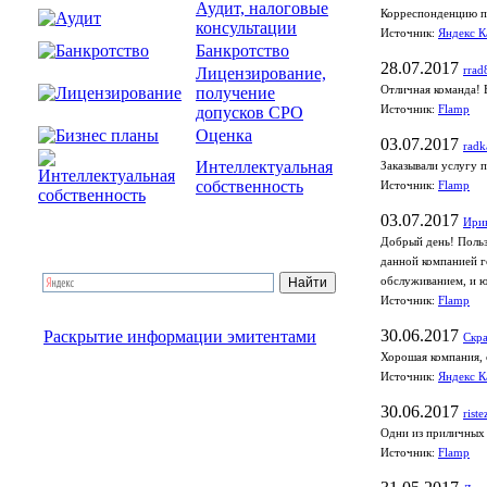
Аудит, налоговые
Корреспонденцию по
консультации
Источник:
Яндекс К
Банкротство
28.07.2017
Лицензирование,
rrad
получение
Отличная команда! 
допусков СРО
Источник:
Flamp
Оценка
03.07.2017
radk
Интеллектуальная
Заказывали услугу 
собственность
Источник:
Flamp
03.07.2017
Ири
Добрый день! Польз
данной компанией г
обслуживанием, и ю
Источник:
Flamp
30.06.2017
Раскрытие информации эмитентами
Скра
Хорошая компания, 
Источник:
Яндекс К
30.06.2017
riste
Одни из приличных 
Источник:
Flamp