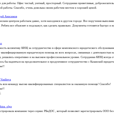
о для работы. Офис чистый, уютный, просторный. Сотрудники приветливые, доброжелательн
ой работы. Спасибо, очень довольна своим рабочим местом и хорошей ценой.
рей Анисимов
еским центром работаем давно, хотя находимся в другом городе. Все поручения выполняю
 Ребята все объяснят и подскажут, как сделать правильно. Документы готовятся быстро и 
or
ость коллективу КЮЦ за сотрудничество в сфере комплексного юридического обслуживани
 квалифицированную юридическую помощь во всех вопросах, связанных с деятельностью н
и, решались оперативно и на высоком профессиональном уровне. Сотрудники КЮЦ всегда о
сь бы надеяться на продолжительное и продуктивное сотрудничество с Казанский юридич
не!!
 Vasilieva
ь всю команду высоко квалифицированных специалистов за оказанную помощь! Спасибо!
не!!
.
shina_olga
стрировала компанию через сервис РБиДОС , который позволяет зарегистрировать ООО без