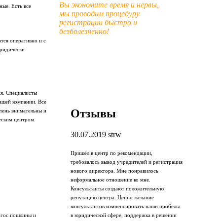
Вы экономите время и нервы,
ые. Есть все
мы проводим процедуру
регистрации быстро и
безболезненно!
тся оперативно и с
юридически
я. Специалисты
ашей компании. Все
Отзывы
чень внимательны и
еским центром.
30.07.2019
strw
Пришёл в центр по рекомендации,
требовалось вывод учредителей и регистрация
нового директора. Мне понравилось
неформальное отношение ко мне.
Консультанты создают положительную
репутацию центра. Ценно желание
консультантов компенсировать наши пробелы
в юридической сфере, поддержка в решении
 гос.пошлины и