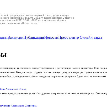
еский Центр предоставляет широкий спектр услуг в сфере
нсового консалтинга. В 2008-2012 гг. Центр занимает 2 место в
ских компаний РТ. В 2011-2012 гг. компания отобрана в
ка гос.программы «Начало дела».
зывы
Вакансии
Публикации
Новости
Пресс-центр
Онлайн-заказ
вы
рекомендации, требовалось вывод учредителей и регистрация нового директора. Мне понра
ение ко мне. Консультанты создают положительную репутацию центра. Ценно желание кон
 пробелы в юридической сфере, поддержка в решении вопросов. Здесь есть за что платить 
tasia Akmanova-Orlova
еством предоставляемых услуг. Сотрудники оперативно отвечают на все вопросы. Рекоменд
дуллина Александра Сергеевна