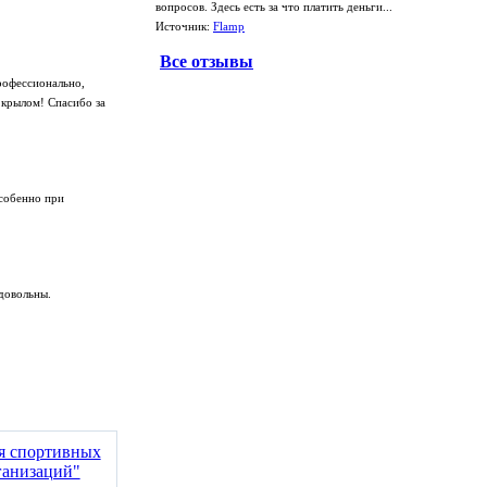
вопросов. Здесь есть за что платить деньги...
Источник:
Flamp
Все отзывы
рофессионально,
 крылом! Спасибо за
особенно при
довольны.
ия спортивных
ганизаций"