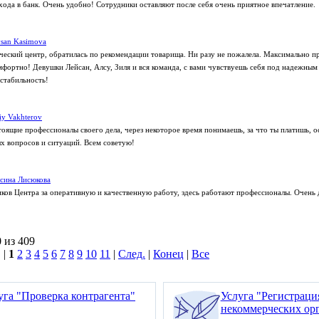
хода в банк. Очень удобно! Сотрудники оставляют после себя очень приятное впечатление.
san Kasimova
еский центр, обратилась по рекомендации товарища. Ни разу не пожалела. Максимально п
омфортно! Девушки Лейсан, Алсу, Зиля и вся команда, с вами чувствуешь себя под надежным
 стабильность!
liy Vakhterov
тоящие профессионалы своего дела, через некоторое время понимаешь, за что ты платишь, 
 вопросов и ситуаций. Всем советую!
сина Лисюкова
ков Центра за оперативную и качественную работу, здесь работают профессионалы. Очень 
 из 409
 |
1
2
3
4
5
6
7
8
9
10
11
|
След.
|
Конец
|
Все
уга "Проверка контрагента"
Услуга "Регистрац
некоммерческих ор