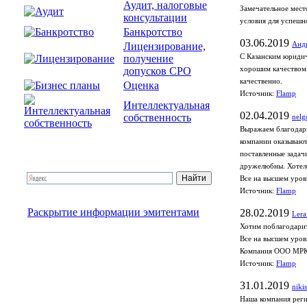
Аудит, налоговые
Замечательное мест
консультации
условия для успешн
Банкротство
03.06.2019
Лицензирование,
Анд
получение
С Казанским юридич
допусков СРО
хорошим качеством.
качественно.
Оценка
Источник:
Flamp
Интеллектуальная
02.04.2019
собственность
nelg
Выражаем благодарн
компании оказывают
поставленные задач
дружелюбны. Хотело
Все на высшем уров
Источник:
Flamp
Раскрытие информации эмитентами
28.02.2019
Lera
Хотим поблагодарит
Все на высшем уров
Компания ООО МРК
Источник:
Flamp
31.01.2019
niki
Наша компания реги