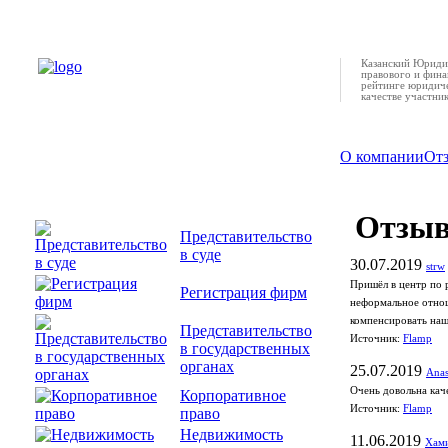
Казанский Юридич
правового и фина
рейтинге юридиче
качестве участни
О компании
От
Отзы
Представительство
в суде
30.07.2019
strw
Пришёл в центр по 
Регистрация фирм
неформальное отнош
компенсировать наши
Представительство
Источник:
Flamp
в государственных
органах
25.07.2019
Anas
Очень довольна кач
Корпоративное
Источник:
Flamp
право
Недвижимость
11.06.2019
Хами