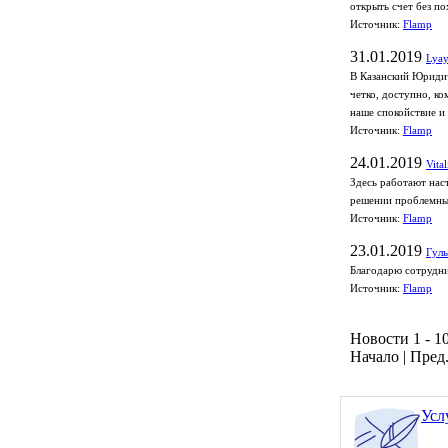
открыть счет без по
Источник:
Flamp
31.01.2019
Lyay
В Казанский Юридич
четко, доступно, к
наше спокойствие и
Источник:
Flamp
24.01.2019
Vita
Здесь работают нас
решении проблемных
Источник:
Flamp
23.01.2019
Гуль
Благодарю сотрудни
Источник:
Flamp
Новости 1 - 10
Начало | Пред.
Усл