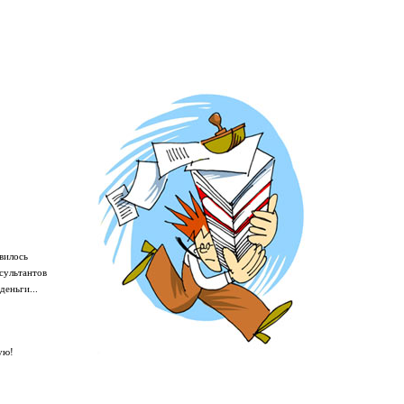
вилось
сультантов
деньги...
ую!