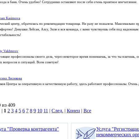
хода в банк. Очень удобно! Сотрудники оставляют после себя очень приятное впечатление.
san Kasimova
еский центр, обратилась по рекомендации товарища. Ни разу не пожалела. Максимально п
омфортно! Девушки Лейсан, Алсу, Зиля и вся команда, с вами чувствуешь себя под надежным
 стабильность!
liy Vakhterov
тоящие профессионалы своего дела, через некоторое время понимаешь, за что ты платишь, 
 вопросов и ситуаций. Всем советую!
сина Лисюкова
ков Центра за оперативную и качественную работу, здесь работают профессионалы. Очень 
 из 409
 |
1
2
3
4
5
6
7
8
9
10
11
|
След.
|
Конец
|
Все
уга "Проверка контрагента"
Услуга "Регистрац
некоммерческих ор