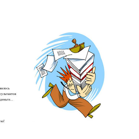
вилось
сультантов
деньги...
ую!