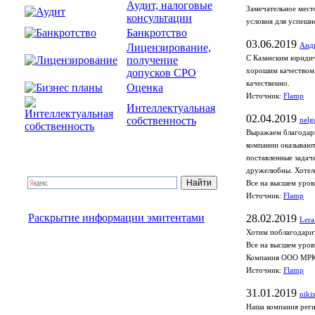
Аудит, налоговые
Замечательное мест
консультации
условия для успешн
Банкротство
03.06.2019
Лицензирование,
Анд
получение
С Казанским юридич
допусков СРО
хорошим качеством.
качественно.
Оценка
Источник:
Flamp
Интеллектуальная
02.04.2019
собственность
nelg
Выражаем благодарн
компании оказывают
поставленные задач
дружелюбны. Хотело
Все на высшем уров
Источник:
Flamp
Раскрытие информации эмитентами
28.02.2019
Lera
Хотим поблагодарит
Все на высшем уров
Компания ООО МРК
Источник:
Flamp
31.01.2019
niki
Наша компания реги