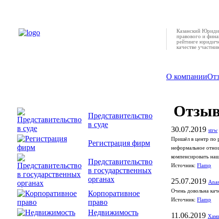
Казанский Юридич
правового и фина
рейтинге юридиче
качестве участни
О компании
От
Отзы
Представительство
в суде
30.07.2019
strw
Пришёл в центр по 
Регистрация фирм
неформальное отнош
компенсировать наши
Представительство
Источник:
Flamp
в государственных
органах
25.07.2019
Anas
Очень довольна кач
Корпоративное
Источник:
Flamp
право
Недвижимость
11.06.2019
Хами