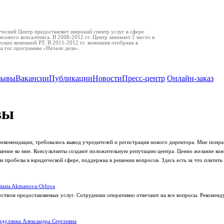
еский Центр предоставляет широкий спектр услуг в сфере
нсового консалтинга. В 2008-2012 гг. Центр занимает 2 место в
ских компаний РТ. В 2011-2012 гг. компания отобрана в
ка гос.программы «Начало дела».
зывы
Вакансии
Публикации
Новости
Пресс-центр
Онлайн-заказ
вы
рекомендации, требовалось вывод учредителей и регистрация нового директора. Мне понра
ение ко мне. Консультанты создают положительную репутацию центра. Ценно желание кон
 пробелы в юридической сфере, поддержка в решении вопросов. Здесь есть за что платить 
tasia Akmanova-Orlova
еством предоставляемых услуг. Сотрудники оперативно отвечают на все вопросы. Рекоменд
дуллина Александра Сергеевна