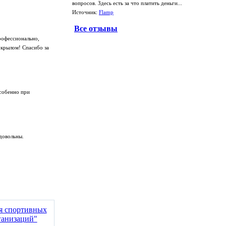
вопросов. Здесь есть за что платить деньги...
Источник:
Flamp
Все отзывы
рофессионально,
 крылом! Спасибо за
особенно при
довольны.
ия спортивных
ганизаций"