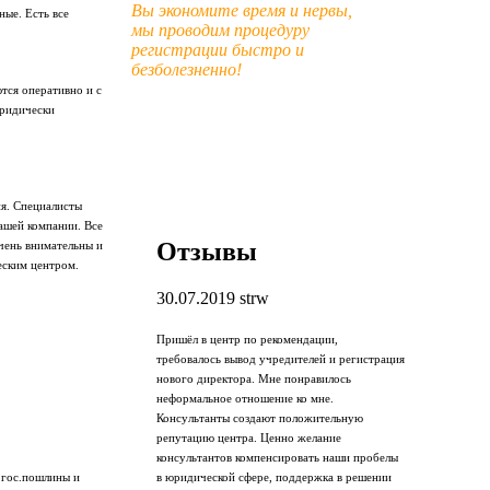
Вы экономите время и нервы,
ые. Есть все
мы проводим процедуру
регистрации быстро и
безболезненно!
тся оперативно и с
юридически
я. Специалисты
ашей компании. Все
Отзывы
чень внимательны и
еским центром.
30.07.2019
strw
Пришёл в центр по рекомендации,
требовалось вывод учредителей и регистрация
нового директора. Мне понравилось
неформальное отношение ко мне.
Консультанты создают положительную
репутацию центра. Ценно желание
консультантов компенсировать наши пробелы
в юридической сфере, поддержка в решении
 гос.пошлины и