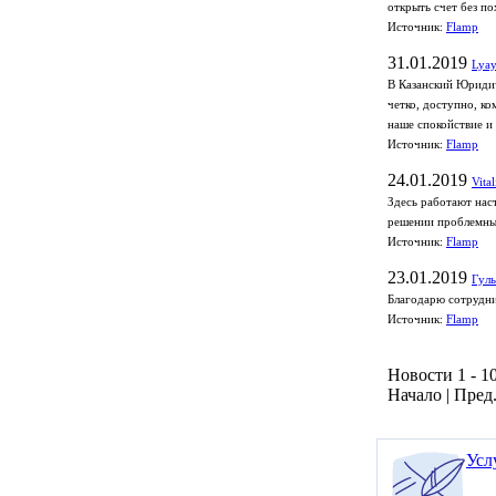
открыть счет без по
Источник:
Flamp
31.01.2019
Lyay
В Казанский Юридич
четко, доступно, к
наше спокойствие и
Источник:
Flamp
24.01.2019
Vita
Здесь работают нас
решении проблемных
Источник:
Flamp
23.01.2019
Гуль
Благодарю сотрудни
Источник:
Flamp
Новости 1 - 10
Начало | Пред.
Усл