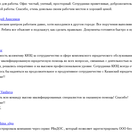
о для работы. Офис чистый, уютный, просторный. Сотрудники приветливые, доброжелательн
ой работы. Спасибо, очень довольна своим рабочим местом и хорошей ценой.
рей Анисимов
еским центром работаем давно, хотя находимся в другом городе. Все поручения выполняю
 Ребята все объяснят и подскажут, как сделать правильно. Документы готовятся быстро и 
or
ость коллективу КЮЦ за сотрудничество в сфере комплексного юридического обслуживани
 квалифицированную юридическую помощь во всех вопросах, связанных с деятельностью н
и, решались оперативно и на высоком профессиональном уровне. Сотрудники КЮЦ всегда о
сь бы надеяться на продолжительное и продуктивное сотрудничество с Казанский юридич
не!!
 Vasilieva
ь всю команду высоко квалифицированных специалистов за оказанную помощь! Спасибо!
не!!
.
shina_olga
стрировала компанию через сервис РБиДОС , который позволяет зарегистрировать ООО без