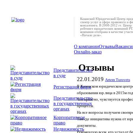
Казанский Юридический Центр пред
спектр услуг в сфере правового и ф
консалтинга. В 2008-2012 гг. Центр 
рейтинге юридических компаний РТ.
компания отобрана в качестве учас
«Начало дела».
О компании
Отзывы
Ваканси
Онлайн-заказ
Отзывы
Представительство
в суде
22.01.2019
Artem Turovets
Регистрация фирм
В Казанском юридическом центр
образования юр.лица в 2015м го
Представительство
Что приятно, чувствуется профе
в государственных
процессы.
органах
На все вопросы получаем своевр
Корпоративное
Там где инициатива нужна от юр
право
документы.
Недвижимость
Рекомендую всем, кто устал от 