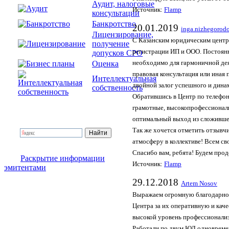
Аудит, налоговые
Источник:
Flamp
консультации
Банкротство
20.01.2019
inga.nizhegorod
Лицензирование,
С Казанским юридическим центро
получение
регистрации ИП и ООО. Постоян
допусков СРО
Оценка
необходимо для гармоничной дея
правовая консультация или иная
Интеллектуальная
двойной залог успешного и дина
собственность
Обратившись в Центр по телефон
грамотные, высокопрофессионал
оптимальный выход из сложивше
Так же хочется отметить отзывч
атмосферу в коллективе! Всем с
Спасибо вам, ребята! Будем про
Раскрытие информации
Источник:
Flamp
эмитентами
29.12.2018
Artem Nosov
Выражаем огромную благодарнос
Центра за их оперативную и кач
высокой уровень профессионали
Работали по двум ЮЛ одновремен