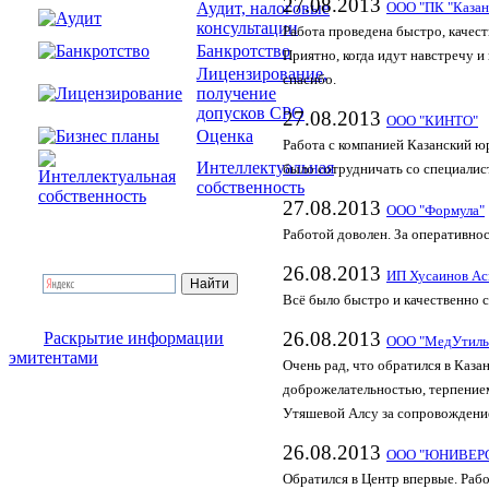
27.08.2013
Аудит, налоговые
ООО "ПК "Казан
консультации
Работа проведена быстро, качес
Банкротство
Приятно, когда идут навстречу 
Лицензирование,
спасибо.
получение
допусков СРО
27.08.2013
ООО "КИНТО"
Оценка
Работа с компанией Казанский ю
Интеллектуальная
было сотрудничать со специалис
собственность
27.08.2013
ООО "Формула"
Работой доволен. За оперативн
26.08.2013
ИП Хусаинов Ас
Всё было быстро и качественно 
26.08.2013
Раскрытие информации
ООО "МедУтиль
эмитентами
Очень рад, что обратился в Каз
доброжелательностью, терпением
Утяшевой Алсу за сопровождени
26.08.2013
ООО "ЮНИВЕР
Обратился в Центр впервые. Рабо