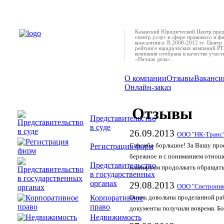
Казанский Юридический Центр пред
спектр услуг в сфере правового и ф
консалтинга. В 2008-2012 гг. Центр 
рейтинге юридических компаний РТ.
компания отобрана в качестве учас
«Начало дела».
О компании
Отзывы
Ваканси
Онлайн-заказ
Отзывы
Представительство
в суде
26.09.2013
ООО "НК-Транс
Регистрация фирм
Спасибо борльшое! За Вашу про
бережное и с пониманием отноше
Представительство
планируем продолжать обращать
в государственных
органах
29.08.2013
ООО "Светрони
Корпоративное
Очень довольны проделанной раб
право
документы получили вовремя. Бо
Недвижимость