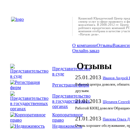
Казанский Юридический Центр пред
спектр услуг в сфере правового и ф
консалтинга. В 2008-2012 гг. Центр 
рейтинге юридических компаний РТ.
компания отобрана в качестве учас
«Начало дела».
О компании
Отзывы
Ваканси
Онлайн-заказ
Отзывы
Представительство
в суде
25.01.2013
Иванов Андрей 
Регистрация фирм
Работой центра доволен, обязат
друзьям.
Представительство
21.01.2013
в государственных
Щепачев Сергей
органах
Работой КЮЦ доволен Обращаюсь
Корпоративное
21.01.2013
Павлова Ольга 
право
Недвижимость
Очень хорошее обслуживание, п