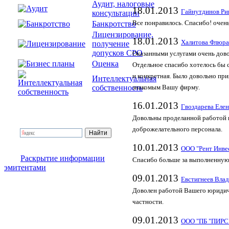
Аудит, налоговые
18.01.2013
Гайнутдинов Ри
консультации
Банкротство
Все понравилось. Спасибо! очень
Лицензирование,
18.01.2013
Халитова Флюра
получение
допусков СРО
Оказанными услугами очень дово
Оценка
Отдельное спасибо хотелось бы 
и конкретная. Было довольно при
Интеллектуальная
собственность
знакомым Вашу фирму.
16.01.2013
Гвоздарева Еле
Довольны проделанной работой 
доброжелательного персонала.
10.01.2013
ООО "Рент Инве
Раскрытие информации
Спасибо больше за выполненную 
эмитентами
09.01.2013
Евстигнеев Вла
Доволен работой Вашего юридич
частности.
09.01.2013
ООО "ПБ "ПИРС