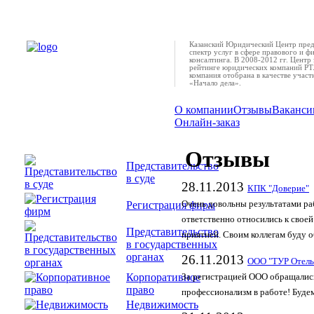
Казанский Юридический Центр пред
спектр услуг в сфере правового и ф
консалтинга. В 2008-2012 гг. Центр 
рейтинге юридических компаний РТ.
компания отобрана в качестве учас
«Начало дела».
О компании
Отзывы
Ваканси
Онлайн-заказ
Отзывы
Представительство
в суде
28.11.2013
КПК "Доверие"
Регистрация фирм
Очень довольны результатами ра
ответственно относились к своей
Представительство
приятней. Своим коллегам буду о
в государственных
органах
26.11.2013
ООО "ТУР Отель
Корпоративное
За регистрацией ООО обращались
право
профессионализм в работе! Буд
Недвижимость