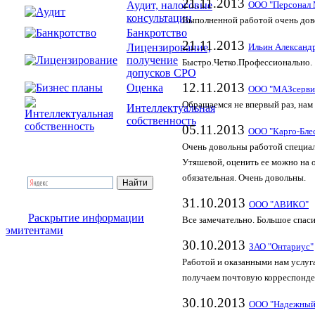
21.11.2013
Аудит, налоговые
ООО "Персонал 
консультации
Выполненной работой очень дово
Банкротство
21.11.2013
Лицензирование,
Ильин Александ
получение
Быстро.Четко.Профессионально.
допусков СРО
12.11.2013
Оценка
ООО "МАЗсерви
Обращаемся не впервый раз, нам 
Интеллектуальная
собственность
05.11.2013
ООО "Карго-Бле
Очень довольны работой специал
Утяшевой, оценить ее можно на о
обязательная. Очень довольны.
31.10.2013
ООО "АВИКО"
Раскрытие информации
Все замечательно. Большое спас
эмитентами
30.10.2013
ЗАО "Онтариус"
Работой и оказанными нам услуг
получаем почтовую корреспонде
30.10.2013
ООО "Надежный