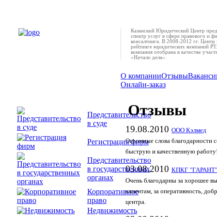
Казанский Юридический Центр пред
спектр услуг в сфере правового и ф
консалтинга. В 2008-2012 гг. Центр 
рейтинге юридических компаний РТ.
компания отобрана в качестве учас
«Начало дела».
О компании
Отзывы
Ваканси
Онлайн-заказ
Отзывы
Представительство
в суде
19.08.2010
ООО Кэлмед
Регистрация фирм
Огромные слова благодарности 
быструю и качественную работу
Представительство
03.08.2010
в государственных
КПКГ "ГАРАНТ
органах
Очень благодарны за хорошее вы
Корпоративное
клиентам, за оперативность, до
право
центра.
Недвижимость