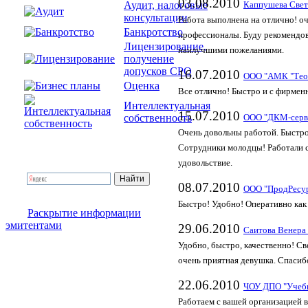
03.08.2010
Аудит, налоговые
Каппушева Свет
консультации
Работа выполнена на отлично! о
Банкротство
профессионалы. Буду рекомендов
Лицензирование,
наилучшими пожеланиями.
получение
допусков СРО
16.07.2010
ООО "АМК "Тео
Оценка
Все отлично! Быстро и с фирменн
Интеллектуальная
15.07.2010
собственность
ООО "ДКМ-серв
Очень довольны работой. Быстро
Сотрудники молодцы! Работали 
удовольствие.
08.07.2010
ООО "ПродРесу
Быстро! Удобно! Оперативно как 
Раскрытие информации
эмитентами
29.06.2010
Саитова Венера
Удобно, быстро, качественно! Св
очень приятная девушка. Спасиб
22.06.2010
ЧОУ ДПО "Учеб
Работаем с вашей организацией 