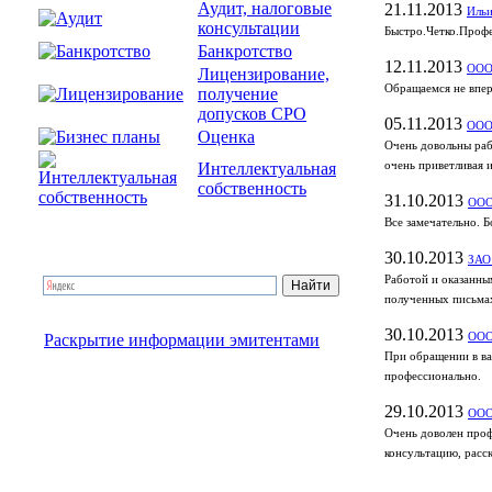
Аудит, налоговые
21.11.2013
Ильи
консультации
Быстро.Четко.Проф
Банкротство
12.11.2013
ООО
Лицензирование,
Обращаемся не вперв
получение
допусков СРО
05.11.2013
ООО 
Оценка
Очень довольны раб
Интеллектуальная
очень приветливая и
собственность
31.10.2013
ООО
Все замечательно. 
30.10.2013
ЗАО
Работой и оказанны
полученных письма
30.10.2013
Раскрытие информации эмитентами
ООО
При обращении в ва
профессионально.
29.10.2013
ООО
Очень доволен проф
консультацию, расск