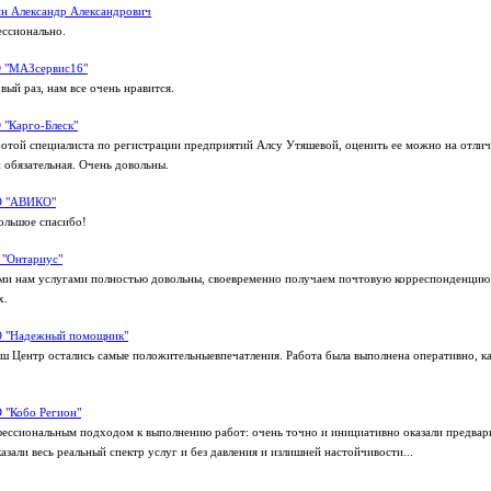
н Александр Александрович
ессионально.
 "МАЗсервис16"
ый раз, нам все очень нравится.
"Карго-Блеск"
отой специалиста по регистрации предприятий Алсу Утяшевой, оценить ее можно на отлич
 обязательная. Очень довольны.
 "АВИКО"
Большое спасибо!
 "Онтариус"
ми нам услугами полностью довольны, своевременно получаем почтовую корреспонденцию
х.
 "Надежный помощник"
ш Центр остались самые положительныевпечатления. Работа была выполнена оперативно, к
 "Кобо Регион"
ессиональным подходом к выполнению работ: очень точно и инициативно оказали предва
азали весь реальный спектр услуг и без давления и излишней настойчивости...