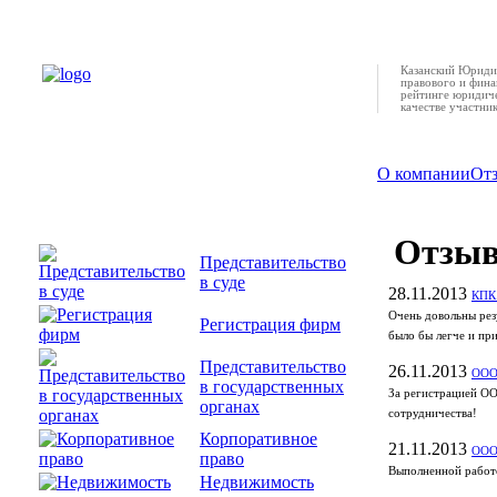
Казанский Юридич
правового и фина
рейтинге юридиче
качестве участни
О компании
От
Отзы
Представительство
в суде
28.11.2013
КПК 
Очень довольны резу
Регистрация фирм
было бы легче и при
Представительство
26.11.2013
ООО
в государственных
За регистрацией ОО
органах
сотрудничества!
Корпоративное
21.11.2013
ООО 
право
Выполненной работо
Недвижимость