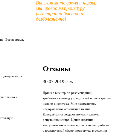
Вы экономите время и нервы,
мы проводим процедуру
регистрации быстро и
безболезненно!
но. Все вовремя,
Отзывы
 и уведомления о
30.07.2019
strw
Пришёл в центр по рекомендации,
ачественно и
требовалось вывод учредителей и регистрация
нового директора. Мне понравилось
неформальное отношение ко мне.
Консультанты создают положительную
рительную
репутацию центра. Ценно желание
консультантов компенсировать наши пробелы
в юридической сфере, поддержка в решении