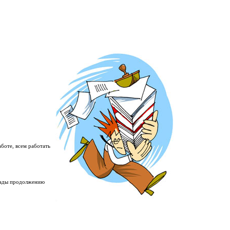
аботе, всем работать
 рады продолжению