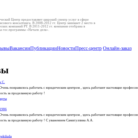
еский Центр предоставляет широкий спектр услуг в сфере
нсового консалтинга. В 2008-2012 гг. Центр занимает 2 место в
ских компаний РТ. В 2011-2012 гг. компания отобрана в
ка гос.программы «Начало дела».
зывы
Вакансии
Публикации
Новости
Пресс-центр
Онлайн-заказ
вы
 С.
Очень понравилось работать с юридическим центром , здесь работают настоящие профессио
сть за проделанную работу !
арты
1986
Очень понравилось работать с юридическим центром , здесь работают настоящие профессио
сть за проделанную работу ! С уважением Самигуллина А.А.
pektluda