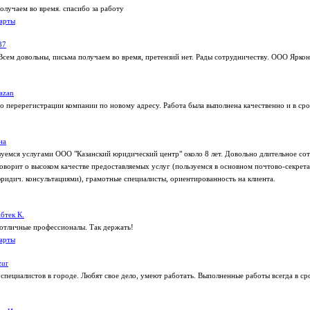
лучаем во время. спасибо за работу
арты
87
Всем довольны, письма получаем во время, претензий нет. Рады сотрудничеству. ООО Яркон
azan
по перерегистрации компании по новому адресу. Работа была выполнена качественно и в сро
на
уемся услугами ООО "Казанский юридический центр" около 8 лет. Довольно длительное со
оворит о высоком качестве предоставляемых услуг (пользуемся в основном почтово-секрет
ридич. консультациями), грамотные специалисты, ориентированность на клиента.
бтек К.
отличные профессионалы. Так держать!
арты
zur
специалистов в городе. Любят свое дело, умеют работать. Выполненные работы всегда в ср