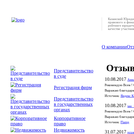
Казанский Юридич
правового и фина
рейтинге юридиче
качестве участни
О компании
От
Отзы
Представительство
в суде
10.08.2017
Анна
Рекомендую Всем ! 
Регистрация фирм
Выражаю благодарно
Источник:
Яндекс К
Представительство
в государственных
10.08.2017
saa_
органах
Рекомендую Всем ! 
Выражаю благодарно
Корпоративное
Источник:
Flamp
право
Недвижимость
31.07.2017
pros