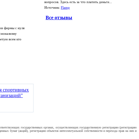
вопросов. Здесь есть за что платить деньги...
Источник:
Flamp
Все отзывы
ии фирмы с нуля
ссионализму
ветую всем кто
ия спортивных
ганизаций"
оответствующих государственных органах, осуществляющих государственную регистрацию (регистрацию
нных бумаг (акций), регистрацию объектов интеллектуальной собственности и перехода прав на них и