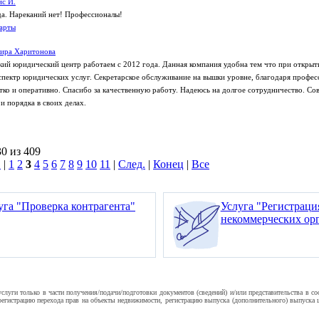
с И.
да. Нареканий нет! Профессионалы!
арты
вира Харитонова
кий юридический центр работаем с 2012 года. Данная компания удобна тем что при открыт
спектр юридических услуг. Секретарское обслуживание на вышки уровне, благодаря профе
етко и оперативно. Спасибо за качественную работу. Надеюсь на долгое сотрудничество. Со
и порядка в своих делах.
30 из 409
.
|
1
2
3
4
5
6
7
8
9
10
11
|
След.
|
Конец
|
Все
уга "Проверка контрагента"
Услуга "Регистрац
некоммерческих ор
уги только в части получения/подачи/подготовки документов (сведений) и/или представительства в с
гистрацию перехода прав на объекты недвижимости, регистрацию выпуска (дополнительного) выпуска це