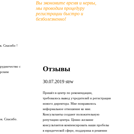
Вы экономите время и нервы,
мы проводим процедуру
регистрации быстро и
безболезненно!
к. Спасибо !
Отзывы
трудничество с
арским
30.07.2019
strw
Пришёл в центр по рекомендации,
требовалось вывод учредителей и регистрация
нового директора. Мне понравилось
неформальное отношение ко мне.
Консультанты создают положительную
ок. Спасибо.
репутацию центра. Ценно желание
консультантов компенсировать наши пробелы
в юридической сфере, поддержка в решении