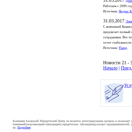
31.05.2017
Дени
Работаем с 2009 го
Источник:
Яндекс К
31.03.2017
Эль
С компанией Казанс
предлагает полный 
сотрудников. Все ч
хочет стабильности 
Источник:
Flamp
Новости 21 - 
Начало
|
Пред
Усл
Компания Казанский Юридический Центр не является регистрирующим органом и оказывает усл
изменений/реорганизацию/ликвидацию) юридических лиц/индивидуальных предпринимателей, ре
пр.
Подробнее