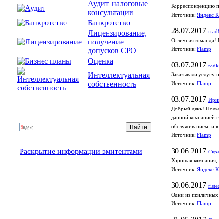
Аудит, налоговые
Корреспонденцию по
консультации
Источник:
Яндекс К
Банкротство
28.07.2017
Лицензирование,
rrad
получение
Отличная команда! 
допусков СРО
Источник:
Flamp
Оценка
03.07.2017
radk
Интеллектуальная
Заказывали услугу 
собственность
Источник:
Flamp
03.07.2017
Ири
Добрый день! Польз
данной компанией г
обслуживанием, и ю
Источник:
Flamp
30.06.2017
Раскрытие информации эмитентами
Скра
Хорошая компания, 
Источник:
Яндекс К
30.06.2017
riste
Одни из приличных 
Источник:
Flamp