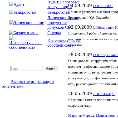
Аудит, налоговые
04.09.2009
ООО "ГАЙА"
консультации
Банкротство
Приятно удивлены высоким проф
Лицензирование,
Брендюревой У.А. Спасибо.
получение
02.09.2009
допусков СРО
Шаймарданов Ил
Оценка
Проделанной работой довольны,
высокий. Компетентность и отда
Интеллектуальная
собственность
огромное!
28.08.2009
ООО "Арт Лайн"
Очень доволен сотрудничеством 
высоком профессиональном уровн
специалисту по регистрации пр
консультации, профессионализм 
Раскрытие информации
буду рекомендовать "Казанский
эмитентами
26.06.2009
НВП "Изамер"
На данный момент нас полностью
секретаря Алсу.
Мардиев Марсель Минсагирови