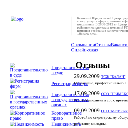
Казанский Юридический Центр пред
спектр услуг в сфере правового и ф
консалтинга. В 2008-2012 гг. Центр 
рейтинге юридических компаний РТ.
компания отобрана в качестве учас
«Начало дела».
О компании
Отзывы
Ваканси
Онлайн-заказ
Отзывы
Представительство
в суде
29.09.2009
ТСЖ "БАЛАН"
Регистрация фирм
Оперативно, профессионально. С
17.09.2009
Представительство
ООО "ТРИМЕКС
в государственных
Работа выполнена в срок, претен
органах
09.09.2009
ООО "МетИнвес
Корпоративное
Работой по секретарскому обсл
право
Недвижимость
работают, молодцы.