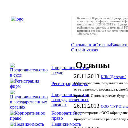
Казанский Юридический Центр пред
спектр услуг в сфере правового и ф
консалтинга. В 2008-2012 гг. Центр 
рейтинге юридических компаний РТ.
компания отобрана в качестве учас
«Начало дела».
О компании
Отзывы
Ваканси
Онлайн-заказ
Отзывы
Представительство
в суде
28.11.2013
КПК "Доверие"
Регистрация фирм
Очень довольны результатами ра
ответственно относились к своей
Представительство
приятней. Своим коллегам буду о
в государственных
органах
26.11.2013
ООО "ТУР Отель
Корпоративное
За регистрацией ООО обращались
право
профессионализм в работе! Буд
Недвижимость