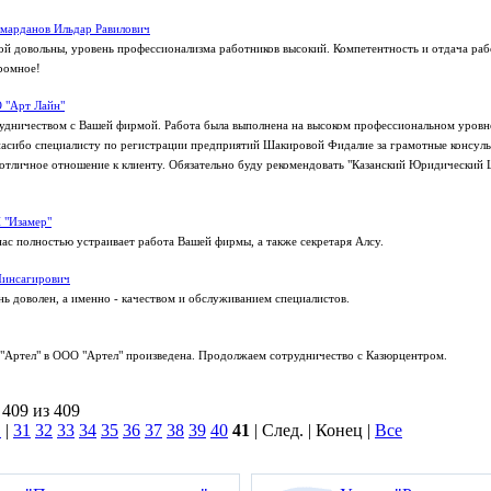
марданов Ильдар Равилович
й довольны, уровень профессионализма работников высокий. Компетентность и отдача ра
ромное!
 "Арт Лайн"
удничеством с Вашей фирмой. Работа была выполнена на высоком профессиональном уровн
пасибо специалисту по регистрации предприятий Шакировой Фидалие за грамотные консуль
отличное отношение к клиенту. Обязательно буду рекомендовать "Казанский Юридический 
 "Изамер"
ас полностью устраивает работа Вашей фирмы, а также секретаря Алсу.
Минсагирович
нь доволен, а именно - качеством и обслуживанием специалистов.
"Артел" в ООО "Артел" произведена. Продолжаем сотрудничество с Казюрцентром.
 409 из 409
.
|
31
32
33
34
35
36
37
38
39
40
41
| След. | Конец |
Все