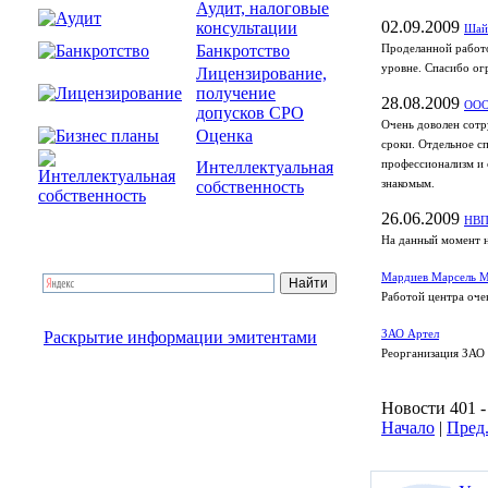
Аудит, налоговые
02.09.2009
консультации
Шай
Банкротство
Проделанной работо
уровне. Спасибо ог
Лицензирование,
получение
28.08.2009
ООО
допусков СРО
Очень доволен сотр
Оценка
сроки. Отдельное с
Интеллектуальная
профессионализм и 
собственность
знакомым.
26.06.2009
НВП
На данный момент н
Мардиев Марсель 
Работой центра оче
Раскрытие информации эмитентами
ЗАО Артел
Реорганизация ЗАО 
Новости 401 -
Начало
|
Пред