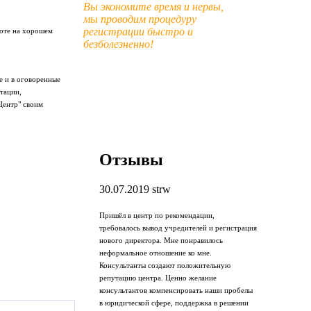
Вы экономите время и нервы,
мы проводим процедуру
регистрации быстро и
боте на хорошем
безболезненно!
е и в оговоренные
тации,
Центр" своим
Отзывы
30.07.2019
strw
Пришёл в центр по рекомендации,
требовалось вывод учредителей и регистрация
нового директора. Мне понравилось
неформальное отношение ко мне.
Консультанты создают положительную
репутацию центра. Ценно желание
консультантов компенсировать наши пробелы
в юридической сфере, поддержка в решении