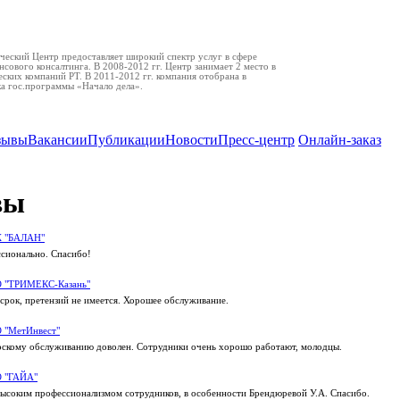
еский Центр предоставляет широкий спектр услуг в сфере
нсового консалтинга. В 2008-2012 гг. Центр занимает 2 место в
ских компаний РТ. В 2011-2012 гг. компания отобрана в
ка гос.программы «Начало дела».
зывы
Вакансии
Публикации
Новости
Пресс-центр
Онлайн-заказ
вы
 "БАЛАН"
сионально. Спасибо!
 "ТРИМЕКС-Казань"
 срок, претензий не имеется. Хорошее обслуживание.
 "МетИнвест"
рскому обслуживанию доволен. Сотрудники очень хорошо работают, молодцы.
 "ГАЙА"
ысоким профессионализмом сотрудников, в особенности Брендюревой У.А. Спасибо.