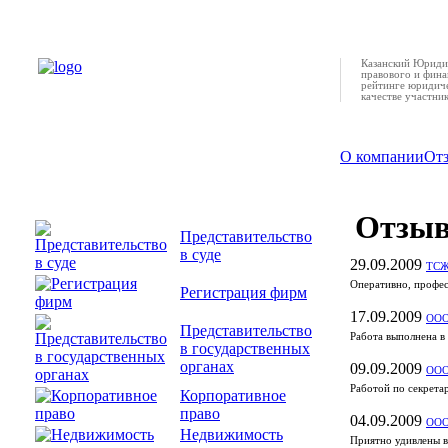
Казанский Юридич
правового и фина
рейтинге юридиче
качестве участни
О компании
От
Отзы
Представительство
в суде
29.09.2009
ТСЖ
Оперативно, профес
Регистрация фирм
17.09.2009
ООО
Представительство
Работа выполнена в
в государственных
органах
09.09.2009
ООО
Работой по секрета
Корпоративное
право
04.09.2009
ООО
Недвижимость
Приятно удивлены в