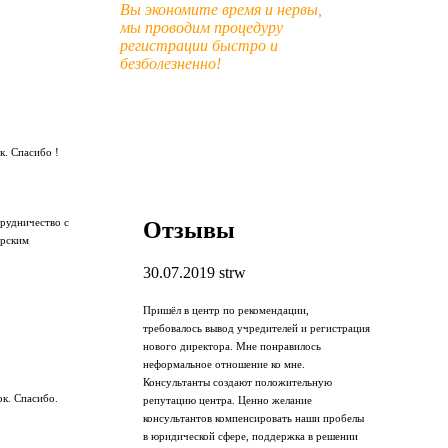
Вы экономите время и нервы,
мы проводим процедуру
регистрации быстро и
безболезненно!
к. Спасибо !
Отзывы
трудничество с
арским
30.07.2019
strw
Пришёл в центр по рекомендации,
требовалось вывод учредителей и регистрация
нового директора. Мне понравилось
неформальное отношение ко мне.
Консультанты создают положительную
ок. Спасибо.
репутацию центра. Ценно желание
консультантов компенсировать наши пробелы
в юридической сфере, поддержка в решении