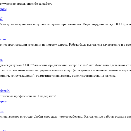
лучаем во время. спасибо за работу
арты
87
Всем довольны, письма получаем во время, претензий нет. Рады сотрудничеству. ООО Яркон
azan
по перерегистрации компании по новому адресу. Работа была выполнена качественно и в сро
на
уемся услугами ООО "Казанский юридический центр" около 8 лет. Довольно длительное со
оворит о высоком качестве предоставляемых услуг (пользуемся в основном почтово-секрет
ридич. консультациями), грамотные специалисты, ориентированность на клиента.
бтек К.
отличные профессионалы. Так держать!
арты
zur
специалистов в городе. Любят свое дело, умеют работать. Выполненные работы всегда в ср