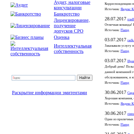
Аудит, налоговые
Корреспонденцию по
консультации
Источник:
Яндекс К
Банкротство
28.07.2017
Лицензирование,
rrad
получение
Отличная команда! 
допусков СРО
Источник:
Flamp
Оценка
03.07.2017
radk
Интеллектуальная
Заказывали услугу 
собственность
Источник:
Flamp
03.07.2017
Ири
Добрый день! Польз
данной компанией г
обслуживанием, и ю
Источник:
Flamp
30.06.2017
Раскрытие информации эмитентами
Скра
Хорошая компания, 
Источник:
Яндекс К
30.06.2017
riste
Одни из приличных 
Источник:
Flamp