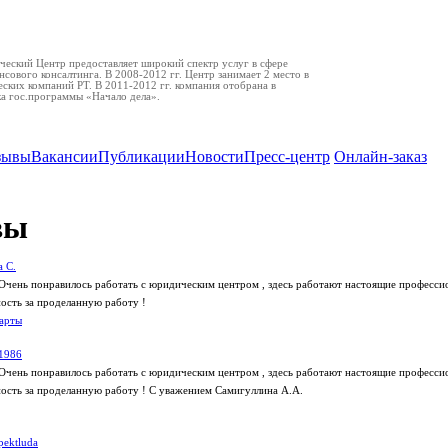
еский Центр предоставляет широкий спектр услуг в сфере
нсового консалтинга. В 2008-2012 гг. Центр занимает 2 место в
ских компаний РТ. В 2011-2012 гг. компания отобрана в
ка гос.программы «Начало дела».
зывы
Вакансии
Публикации
Новости
Пресс-центр
Онлайн-заказ
вы
 С.
Очень понравилось работать с юридическим центром , здесь работают настоящие профессио
сть за проделанную работу !
арты
1986
Очень понравилось работать с юридическим центром , здесь работают настоящие профессио
сть за проделанную работу ! С уважением Самигуллина А.А.
pektluda