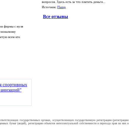
вопросов. Здесь есть за что платить деньги...
Источник:
Flamp
Все отзывы
ии фирмы с нуля
ссионализму
ветую всем кто
ия спортивных
ганизаций"
оответствующих государственных органах, осуществляющих государственную регистрацию (регистрацию
нных бумаг (акций), регистрацию объектов интеллектуальной собственности и перехода прав на них и