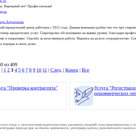
с И.
да. Нареканий нет! Профессионалы!
арты
вира Харитонова
кий юридический центр работаем с 2012 года. Данная компания удобна тем что при открыт
спектр юридических услуг. Секретарское обслуживание на вышки уровне, благодаря профе
етко и оперативно. Спасибо за качественную работу. Надеюсь на долгое сотрудничество. Со
и порядка в своих делах.
30 из 409
.
|
1
2
3
4
5
6
7
8
9
10
11
|
След.
|
Конец
|
Все
уга "Проверка контрагента"
Услуга "Регистрац
некоммерческих ор
уги только в части получения/подачи/подготовки документов (сведений) и/или представительства в с
гистрацию перехода прав на объекты недвижимости, регистрацию выпуска (дополнительного) выпуска це