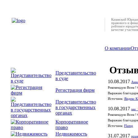
Казанский Юридич
правового и фина
рейтинге юридиче
качестве участни
О компании
От
Отзы
Представительство
в суде
10.08.2017
Анна
Рекомендую Всем ! 
Регистрация фирм
Выражаю благодарно
Источник:
Яндекс К
Представительство
в государственных
10.08.2017
saa_
органах
Рекомендую Всем ! 
Выражаю благодарно
Корпоративное
Источник:
Flamp
право
Недвижимость
31.07.2017
pros