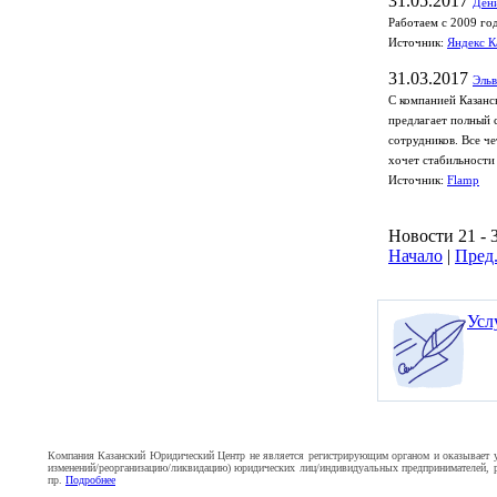
31.05.2017
Дени
Работаем с 2009 го
Источник:
Яндекс К
31.03.2017
Эль
С компанией Казанс
предлагает полный 
сотрудников. Все ч
хочет стабильности 
Источник:
Flamp
Новости 21 - 
Начало
|
Пред
Усл
Компания Казанский Юридический Центр не является регистрирующим органом и оказывает усл
изменений/реорганизацию/ликвидацию) юридических лиц/индивидуальных предпринимателей, ре
пр.
Подробнее