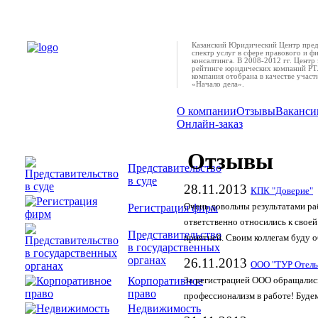
Казанский Юридический Центр пред
спектр услуг в сфере правового и ф
консалтинга. В 2008-2012 гг. Центр 
рейтинге юридических компаний РТ.
компания отобрана в качестве учас
«Начало дела».
О компании
Отзывы
Ваканси
Онлайн-заказ
Отзывы
Представительство
в суде
28.11.2013
КПК "Доверие"
Регистрация фирм
Очень довольны результатами ра
ответственно относились к своей
Представительство
приятней. Своим коллегам буду о
в государственных
органах
26.11.2013
ООО "ТУР Отель
Корпоративное
За регистрацией ООО обращались
право
профессионализм в работе! Буд
Недвижимость