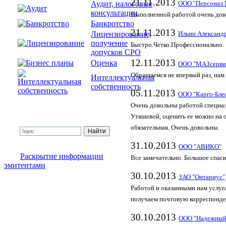
21.11.2013
Аудит, налоговые
ООО "Персонал 
консультации
Выполненной работой очень дово
Банкротство
21.11.2013
Лицензирование,
Ильин Александ
получение
Быстро.Четко.Профессионально.
допусков СРО
12.11.2013
Оценка
ООО "МАЗсерви
Обращаемся не впервый раз, нам 
Интеллектуальная
собственность
05.11.2013
ООО "Карго-Бле
Очень довольны работой специал
Утяшевой, оценить ее можно на о
обязательная. Очень довольны.
31.10.2013
ООО "АВИКО"
Раскрытие информации
Все замечательно. Большое спас
эмитентами
30.10.2013
ЗАО "Онтариус"
Работой и оказанными нам услуг
получаем почтовую корреспонде
30.10.2013
ООО "Надежный