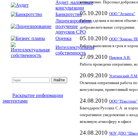
Аудит, налоговые
качественно. Персонал доброжел
консультации
05.10.2010
Банкротство
ООО "Атланта"
Лицензирование,
Работа сделана в полном объеме 
получение
доброжелательные сотрудники.
допусков СРО
05.10.2010
Оценка
ООО "Химэкс П
Работа выполнена в срок и хорош
Интеллектуальная
собственность
27.09.2010
Павлюк А.В.
Работа проведена оперативно, вс
20.09.2010
Усятинский Л.М
Отличная оперативная работа по
консультации, приветливый перс
Раскрытие информации
24.08.2010
эмитентами
ООО "Пластпак"
Благодарен Русских С.А. за хор
оперативное уведомление о вход
вежливую атмосферу в офисе.
24.08.2010
ЧОУ ДПО "Школа