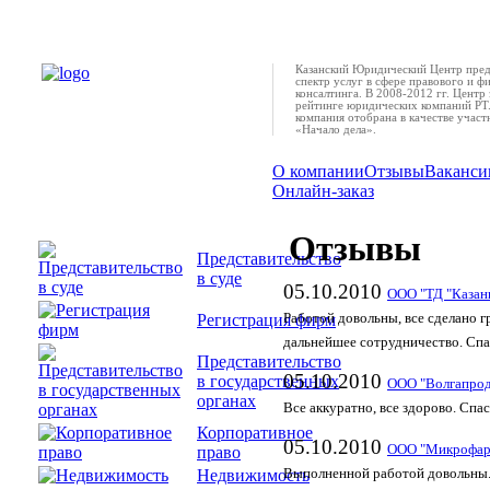
Казанский Юридический Центр пред
спектр услуг в сфере правового и ф
консалтинга. В 2008-2012 гг. Центр 
рейтинге юридических компаний РТ.
компания отобрана в качестве учас
«Начало дела».
О компании
Отзывы
Ваканси
Онлайн-заказ
Отзывы
Представительство
в суде
05.10.2010
ООО "ТД "Казан
Регистрация фирм
Работой довольны, все сделано 
дальнейшее сотрудничество. Спа
Представительство
05.10.2010
в государственных
ООО "Волгапрод
органах
Все аккуратно, все здорово. Спас
Корпоративное
05.10.2010
ООО "Микрофар
право
Недвижимость
Выполненной работой довольны.