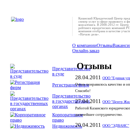
Казанский Юридический Центр пред
спектр услуг в сфере правового и ф
консалтинга. В 2008-2012 гг. Центр 
рейтинге юридических компаний РТ.
компания отобрана в качестве учас
«Начало дела».
О компании
Отзывы
Ваканси
Онлайн-заказ
Отзывы
Представительство
в суде
28.04.2011
ООО "Единая уп
Регистрация фирм
Очень понравилось качество и оп
Спасибо!
Представительство
27.04.2011
в государственных
ООО "Центр Жил
органах
Работой Казанского юридическог
Корпоративное
дальнейшее сотрудничество.
право
20.04.2011
Недвижимость
ООО "ЭДВАНС"