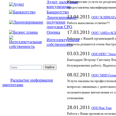
Аудит, налоговые
Юридические услуги по реорга
консультации
предоставлены квалифицированно
Банкротство
13.04.2011
Лицензирование,
ООО "КЛИМАТи
получение
Работа выполнена отлично!!!
допусков СРО
17.03.2011
Оценка
ООО "оМЕггАС
Работать с Вашей организацией и
Интеллектуальная
собственность
вопросы решаются очень быстро
03.03.2011
ООО НПО "Энер
Благодарю Петрову Светлану Вла
безукоризненно работу. Надеюсь
08.02.2011
ООО "НПП Герм
Раскрытие информации
Услуги оказаны на профессионал
эмитентами
вопросах связанных с деятельнос
положительные впечатления от с
отношения.
28.01.2011
ООО Вак Таш
Работа с Вами произвела положи