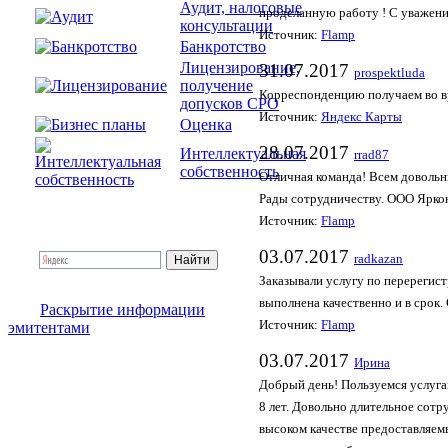
Аудит, налоговые
проделанную работу ! С уважени
консультации
Источник:
Flamp
Банкротство
Лицензирование,
31.07.2017
prospektluda
получение
Корреспонденцию получаем во вр
допусков СРО
Источник:
Яндекс Карты
Оценка
28.07.2017
Интеллектуальная
rrad87
собственность
Отличная команда! Всем довольны
Рады сотрудничеству. ООО Ярко
Источник:
Flamp
03.07.2017
radkazan
Заказывали услугу по перерегис
выполнена качественно и в срок.
Раскрытие информации
Источник:
Flamp
эмитентами
03.07.2017
Ирина
Добрый день! Пользуемся услуг
8 лет. Довольно длительное сотр
высоком качестве предоставляем