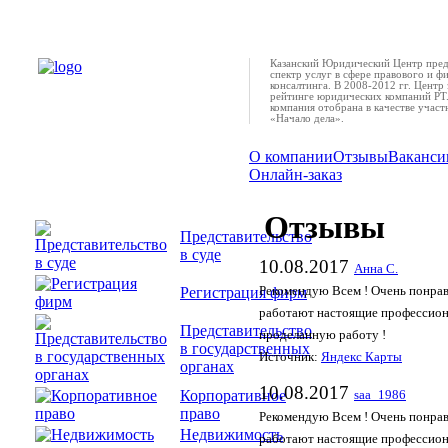
Казанский Юридический Центр пред
спектр услуг в сфере правового и ф
консалтинга. В 2008-2012 гг. Центр 
рейтинге юридических компаний РТ.
компания отобрана в качестве учас
«Начало дела».
О компании
Отзывы
Ваканси
Онлайн-заказ
Отзывы
Представительство
в суде
10.08.2017
Анна С.
Регистрация фирм
Рекомендую Всем ! Очень понрав
работают настоящие профессиона
Представительство
проделанную работу !
в государственных
Источник:
Яндекс Карты
органах
10.08.2017
Корпоративное
saa_1986
право
Рекомендую Всем ! Очень понрав
Недвижимость
работают настоящие профессиона