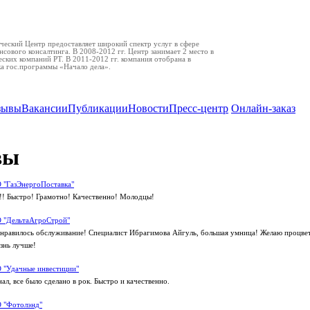
еский Центр предоставляет широкий спектр услуг в сфере
нсового консалтинга. В 2008-2012 гг. Центр занимает 2 место в
ских компаний РТ. В 2011-2012 гг. компания отобрана в
ка гос.программы «Начало дела».
зывы
Вакансии
Публикации
Новости
Пресс-центр
Онлайн-заказ
вы
 "ГазЭнергоПоставка"
! Быстро! Грамотно! Качественно! Молодцы!
 "ДельтаАгроСтрой"
нравилось обслуживание! Специалист Ибрагимова Айгуль, большая умница! Желаю процве
знь лучше!
 "Удачные инвестиции"
л, все было сделано в рок. Быстро и качественно.
 "Фотолэнд"