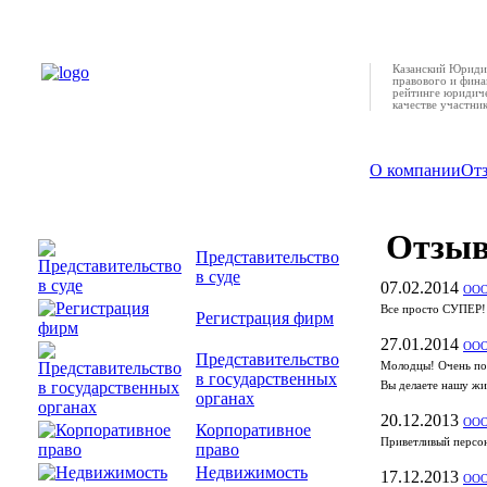
Казанский Юридич
правового и фина
рейтинге юридиче
качестве участни
О компании
От
Отзы
Представительство
в суде
07.02.2014
ООО
Все просто СУПЕР!!
Регистрация фирм
27.01.2014
ООО
Представительство
Молодцы! Очень по
в государственных
Вы делаете нашу жи
органах
20.12.2013
ООО
Корпоративное
Приветливый персона
право
Недвижимость
17.12.2013
ООО