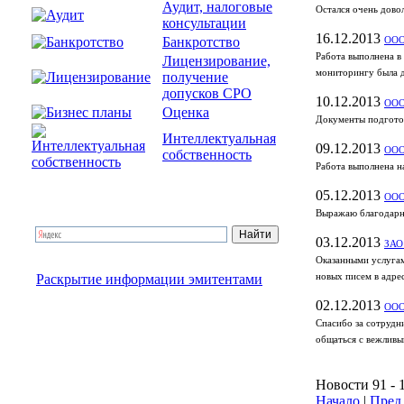
Аудит, налоговые
Остался очень дово
консультации
16.12.2013
Банкротство
ООО
Работа выполнена в
Лицензирование,
мониторингу была д
получение
допусков СРО
10.12.2013
ООО
Оценка
Документы подготов
Интеллектуальная
09.12.2013
ООО
собственность
Работа выполнена н
05.12.2013
ООО
Выражаю благодарно
03.12.2013
ЗАО 
Оказанными услугам
Раскрытие информации эмитентами
новых писем в адре
02.12.2013
ООО
Спасибо за сотрудн
общаться с вежливы
Новости 91 - 
Начало
|
Пред