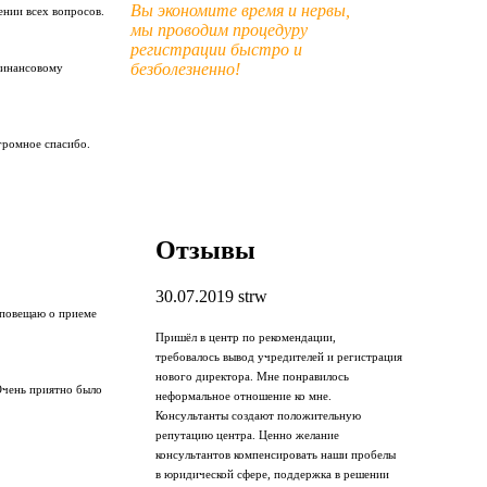
Вы экономите время и нервы,
ении всех вопросов.
мы проводим процедуру
регистрации быстро и
безболезненно!
финансовому
громное спасибо.
Отзывы
30.07.2019
strw
оповещаю о приеме
Пришёл в центр по рекомендации,
требовалось вывод учредителей и регистрация
нового директора. Мне понравилось
Очень приятно было
неформальное отношение ко мне.
Консультанты создают положительную
репутацию центра. Ценно желание
консультантов компенсировать наши пробелы
в юридической сфере, поддержка в решении