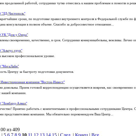
лен проделанной работой, сотрудники чутко отнеслись к нашим проблемам и помогли в реш
 "ЛД-Чистополь"
 кратчайшие сроки, по подготовке правил внутреннего контроля в Федеральной службе по 
ана консультация в полном объеме. Спасибо за добросовестное отношение...
 УК "Дом у Озера"
лены своевременно, качественно, в срок. Сотрудники коммуникабельны, вежливы. Лично о
 "Альтус груп"
а высоком профессиональном уровне.
 "МегаЛайн"
сть Центру за быстроту подготовки документов.
Инвестиционная компания "Восток-Инвест"
и довольны. Прием готовой корреспонденции осуществляется вовремя, нас своевременно 
с нашей компании.
 "Ломбард-Алмаз"
ичество! Приятно работать с компетентными и профессиональными сотрудниками Центра. 
ми представителями компании. Мы обязательно порекомендуем Ваш Центр...
100 из 409
.
|
5
6
7
8
9
10
11
12
13
14
15
|
След.
|
Конец
|
Все