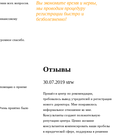
Вы экономите время и нервы,
ении всех вопросов.
мы проводим процедуру
регистрации быстро и
безболезненно!
финансовому
громное спасибо.
Отзывы
30.07.2019
strw
оповещаю о приеме
Пришёл в центр по рекомендации,
требовалось вывод учредителей и регистрация
нового директора. Мне понравилось
Очень приятно было
неформальное отношение ко мне.
Консультанты создают положительную
репутацию центра. Ценно желание
консультантов компенсировать наши пробелы
в юридической сфере, поддержка в решении