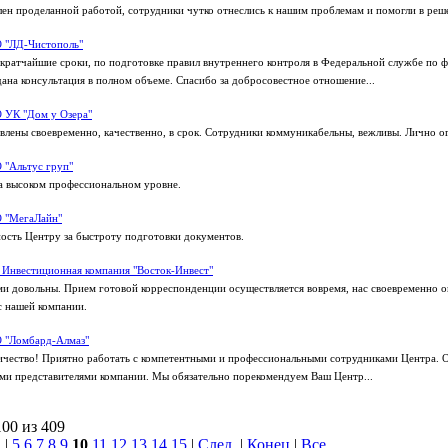
лен проделанной работой, сотрудники чутко отнеслись к нашим проблемам и помогли в реш
 "ЛД-Чистополь"
 кратчайшие сроки, по подготовке правил внутреннего контроля в Федеральной службе по 
ана консультация в полном объеме. Спасибо за добросовестное отношение...
 УК "Дом у Озера"
лены своевременно, качественно, в срок. Сотрудники коммуникабельны, вежливы. Лично о
 "Альтус груп"
а высоком профессиональном уровне.
 "МегаЛайн"
сть Центру за быстроту подготовки документов.
Инвестиционная компания "Восток-Инвест"
и довольны. Прием готовой корреспонденции осуществляется вовремя, нас своевременно 
с нашей компании.
 "Ломбард-Алмаз"
ичество! Приятно работать с компетентными и профессиональными сотрудниками Центра. 
ми представителями компании. Мы обязательно порекомендуем Ваш Центр...
100 из 409
.
|
5
6
7
8
9
10
11
12
13
14
15
|
След.
|
Конец
|
Все