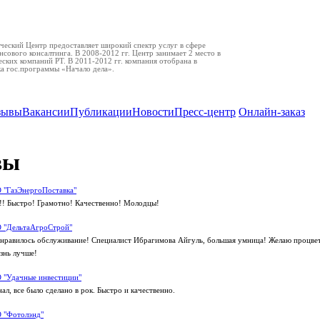
еский Центр предоставляет широкий спектр услуг в сфере
нсового консалтинга. В 2008-2012 гг. Центр занимает 2 место в
ских компаний РТ. В 2011-2012 гг. компания отобрана в
ка гос.программы «Начало дела».
зывы
Вакансии
Публикации
Новости
Пресс-центр
Онлайн-заказ
вы
 "ГазЭнергоПоставка"
! Быстро! Грамотно! Качественно! Молодцы!
 "ДельтаАгроСтрой"
нравилось обслуживание! Специалист Ибрагимова Айгуль, большая умница! Желаю процве
знь лучше!
 "Удачные инвестиции"
л, все было сделано в рок. Быстро и качественно.
 "Фотолэнд"