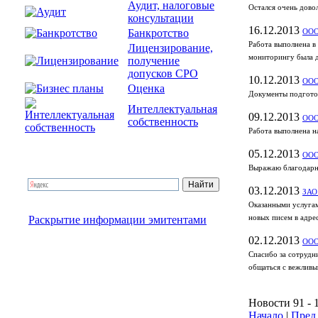
Аудит, налоговые
Остался очень дово
консультации
16.12.2013
Банкротство
ООО
Работа выполнена в
Лицензирование,
мониторингу была д
получение
допусков СРО
10.12.2013
ООО
Оценка
Документы подготов
Интеллектуальная
09.12.2013
ООО
собственность
Работа выполнена н
05.12.2013
ООО
Выражаю благодарно
03.12.2013
ЗАО 
Оказанными услугам
Раскрытие информации эмитентами
новых писем в адре
02.12.2013
ООО
Спасибо за сотрудн
общаться с вежливы
Новости 91 - 
Начало
|
Пред