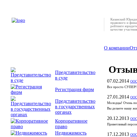
Казанский Юридич
правового и фина
рейтинге юридиче
качестве участни
О компании
От
Отзы
Представительство
в суде
07.02.2014
ООО
Все просто СУПЕР!!
Регистрация фирм
27.01.2014
ООО
Представительство
Молодцы! Очень по
в государственных
Вы делаете нашу жи
органах
20.12.2013
ООО
Корпоративное
Приветливый персона
право
Недвижимость
17.12.2013
ООО