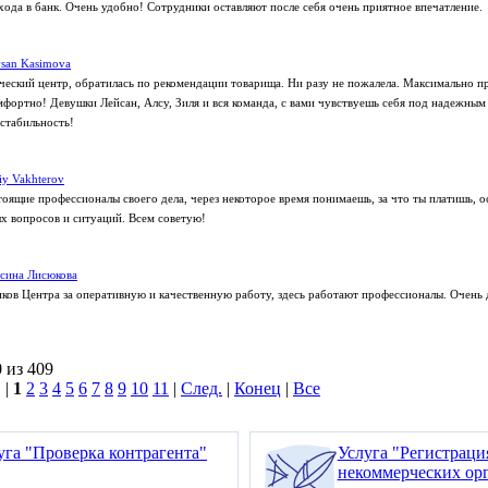
хода в банк. Очень удобно! Сотрудники оставляют после себя очень приятное впечатление.
san Kasimova
еский центр, обратилась по рекомендации товарища. Ни разу не пожалела. Максимально п
омфортно! Девушки Лейсан, Алсу, Зиля и вся команда, с вами чувствуешь себя под надежным
 стабильность!
liy Vakhterov
тоящие профессионалы своего дела, через некоторое время понимаешь, за что ты платишь, 
 вопросов и ситуаций. Всем советую!
сина Лисюкова
ков Центра за оперативную и качественную работу, здесь работают профессионалы. Очень 
 из 409
 |
1
2
3
4
5
6
7
8
9
10
11
|
След.
|
Конец
|
Все
уга "Проверка контрагента"
Услуга "Регистрац
некоммерческих ор