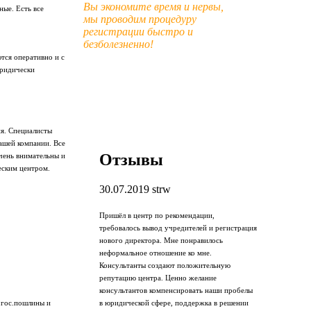
Вы экономите время и нервы,
ые. Есть все
мы проводим процедуру
регистрации быстро и
безболезненно!
тся оперативно и с
юридически
я. Специалисты
ашей компании. Все
Отзывы
чень внимательны и
еским центром.
30.07.2019
strw
Пришёл в центр по рекомендации,
требовалось вывод учредителей и регистрация
нового директора. Мне понравилось
неформальное отношение ко мне.
Консультанты создают положительную
репутацию центра. Ценно желание
консультантов компенсировать наши пробелы
в юридической сфере, поддержка в решении
 гос.пошлины и