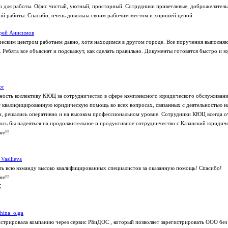
о для работы. Офис чистый, уютный, просторный. Сотрудники приветливые, доброжелательн
ой работы. Спасибо, очень довольна своим рабочим местом и хорошей ценой.
рей Анисимов
еским центром работаем давно, хотя находимся в другом городе. Все поручения выполняю
 Ребята все объяснят и подскажут, как сделать правильно. Документы готовятся быстро и 
or
ость коллективу КЮЦ за сотрудничество в сфере комплексного юридического обслуживани
 квалифицированную юридическую помощь во всех вопросах, связанных с деятельностью н
и, решались оперативно и на высоком профессиональном уровне. Сотрудники КЮЦ всегда о
сь бы надеяться на продолжительное и продуктивное сотрудничество с Казанский юридич
не!!
 Vasilieva
ь всю команду высоко квалифицированных специалистов за оказанную помощь! Спасибо!
не!!
.
shina_olga
стрировала компанию через сервис РБиДОС , который позволяет зарегистрировать ООО без