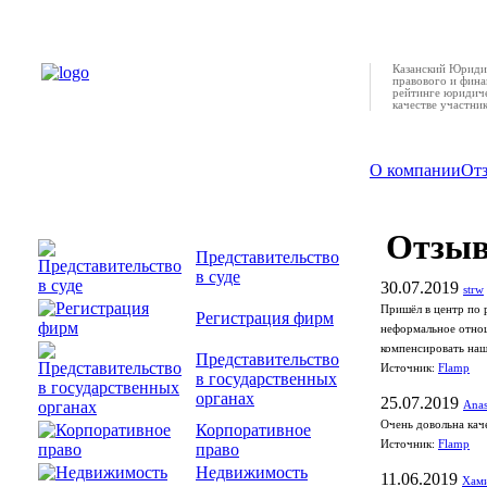
Казанский Юридич
правового и фина
рейтинге юридиче
качестве участни
О компании
От
Отзы
Представительство
в суде
30.07.2019
strw
Пришёл в центр по 
Регистрация фирм
неформальное отнош
компенсировать наши
Представительство
Источник:
Flamp
в государственных
органах
25.07.2019
Anas
Очень довольна кач
Корпоративное
Источник:
Flamp
право
Недвижимость
11.06.2019
Хами