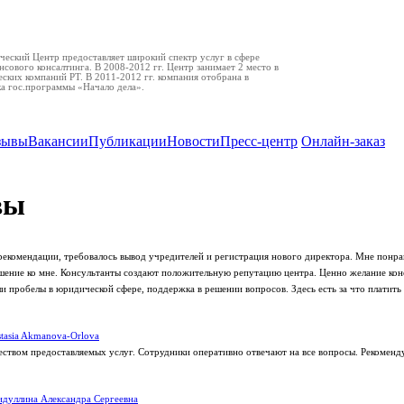
еский Центр предоставляет широкий спектр услуг в сфере
нсового консалтинга. В 2008-2012 гг. Центр занимает 2 место в
ских компаний РТ. В 2011-2012 гг. компания отобрана в
ка гос.программы «Начало дела».
зывы
Вакансии
Публикации
Новости
Пресс-центр
Онлайн-заказ
вы
рекомендации, требовалось вывод учредителей и регистрация нового директора. Мне понра
ение ко мне. Консультанты создают положительную репутацию центра. Ценно желание кон
 пробелы в юридической сфере, поддержка в решении вопросов. Здесь есть за что платить 
tasia Akmanova-Orlova
еством предоставляемых услуг. Сотрудники оперативно отвечают на все вопросы. Рекоменд
дуллина Александра Сергеевна