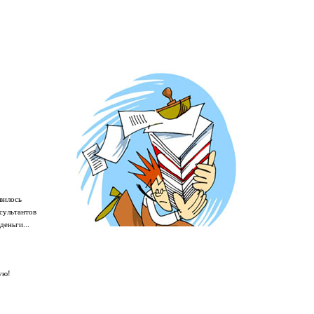
вилось
сультантов
деньги...
ую!