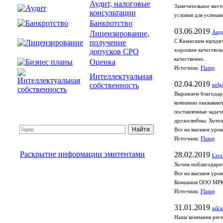
Аудит, налоговые
Замечательное мест
консультации
условия для успешн
Банкротство
03.06.2019
Лицензирование,
Анд
получение
С Казанским юридич
допусков СРО
хорошим качеством.
качественно.
Оценка
Источник:
Flamp
Интеллектуальная
02.04.2019
собственность
nelg
Выражаем благодарн
компании оказывают
поставленные задач
дружелюбны. Хотело
Все на высшем уров
Источник:
Flamp
Раскрытие информации эмитентами
28.02.2019
Lera
Хотим поблагодарит
Все на высшем уров
Компания ООО МРК
Источник:
Flamp
31.01.2019
niki
Наша компания реги