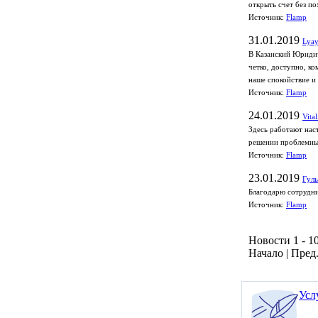
открыть счет без по
Источник:
Flamp
31.01.2019
Lyay
В Казанский Юридич
четко, доступно, к
наше спокойствие и
Источник:
Flamp
24.01.2019
Vita
Здесь работают нас
решении проблемных
Источник:
Flamp
23.01.2019
Гуль
Благодарю сотрудни
Источник:
Flamp
Новости 1 - 10
Начало | Пред.
Усл