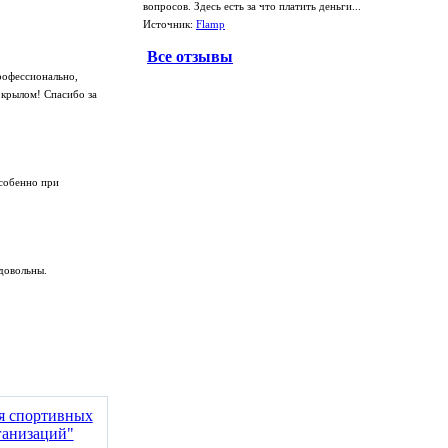
вопросов. Здесь есть за что платить деньги...
Источник:
Flamp
Все отзывы
рофессионально,
 крылом! Спасибо за
особенно при
довольны.
ия спортивных
ганизаций"