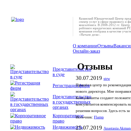
Казанский Юридический Центр пред
спектр услуг в сфере правового и ф
консалтинга. В 2008-2012 гг. Центр 
рейтинге юридических компаний РТ.
компания отобрана в качестве учас
«Начало дела».
О компании
Отзывы
Ваканси
Онлайн-заказ
Отзывы
Представительство
в суде
30.07.2019
strw
Регистрация фирм
Пришёл в центр по рекомендации
нового директора. Мне понравил
Представительство
Консультанты создают положите
в государственных
консультантов компенсировать н
органах
решении вопросов. Здесь есть за 
Корпоративное
Источник:
Flamp
право
Недвижимость
25.07.2019
Anastasia Akman