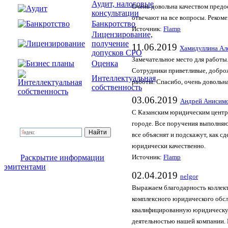
Аудит, налоговые
Очень довольна качеством предо
консультации
отвечают на все вопросы. Реком
Банкротство
Источник:
Flamp
Лицензирование,
получение
11.06.2019
Хамидуллина Ал
допусков СРО
Замечательное место для работы
Оценка
Сотрудники приветливые, доброж
Интеллектуальная
работы. Спасибо, очень довольн
собственность
03.06.2019
Андрей Анисим
С Казанским юридическим центро
городе. Все поручения выполняю
все объяснят и подскажут, как с
юридически качественно.
Раскрытие информации
Источник:
Flamp
эмитентами
02.04.2019
nelgor
Выражаем благодарность коллек
комплексного юридического обс
квалифицированную юридическую
деятельностью нашей компании. 