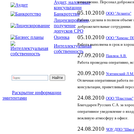
Аудит, налоговые
качественно. Персонал доброжел
консультации
05.10.2010
Банкротство
ООО "Атланта"
Лицензирование,
Работа сделана в полном объеме 
получение
доброжелательные сотрудники.
допусков СРО
05.10.2010
Оценка
ООО "Химэкс П
Работа выполнена в срок и хорош
Интеллектуальная
собственность
27.09.2010
Павлюк А.В.
Работа проведена оперативно, вс
20.09.2010
Усятинский Л.М
Отличная оперативная работа по
консультации, приветливый перс
Раскрытие информации
24.08.2010
эмитентами
ООО "Пластпак"
Благодарен Русских С.А. за хор
оперативное уведомление о вход
вежливую атмосферу в офисе.
24.08.2010
ЧОУ ДПО "Школа