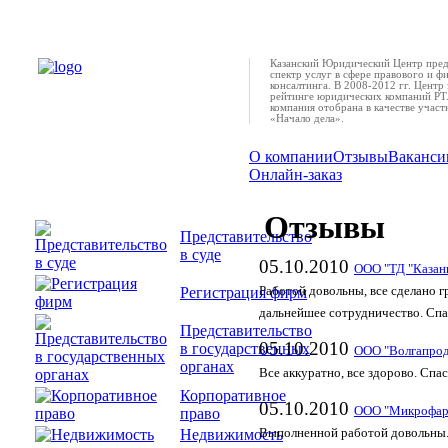
Казанский Юридический Центр пред
спектр услуг в сфере правового и ф
консалтинга. В 2008-2012 гг. Центр 
рейтинге юридических компаний РТ.
компания отобрана в качестве учас
«Начало дела».
О компании
Отзывы
Ваканси
Онлайн-заказ
Отзывы
Представительство
в суде
05.10.2010
ООО "ТД "Казан
Регистрация фирм
Работой довольны, все сделано 
дальнейшее сотрудничество. Спа
Представительство
05.10.2010
в государственных
ООО "Волгапрод
органах
Все аккуратно, все здорово. Спас
Корпоративное
05.10.2010
ООО "Микрофар
право
Недвижимость
Выполненной работой довольны.