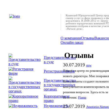
Казанский Юридический Центр пред
спектр услуг в сфере правового и ф
консалтинга. В 2008-2012 гг. Центр 
рейтинге юридических компаний РТ.
компания отобрана в качестве учас
«Начало дела».
О компании
Отзывы
Ваканси
Онлайн-заказ
Отзывы
Представительство
в суде
30.07.2019
strw
Регистрация фирм
Пришёл в центр по рекомендации
нового директора. Мне понравил
Представительство
Консультанты создают положите
в государственных
консультантов компенсировать н
органах
решении вопросов. Здесь есть за 
Корпоративное
Источник:
Flamp
право
Недвижимость
25.07.2019
Anastasia Akman