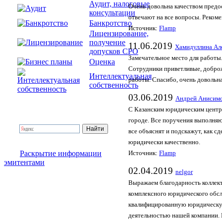
Аудит, налоговые
Очень довольна качеством предо
консультации
отвечают на все вопросы. Реком
Банкротство
Источник:
Flamp
Лицензирование,
получение
11.06.2019
Хамидуллина Ал
допусков СРО
Замечательное место для работы
Оценка
Сотрудники приветливые, доброж
Интеллектуальная
работы. Спасибо, очень довольн
собственность
03.06.2019
Андрей Анисим
С Казанским юридическим центро
городе. Все поручения выполняю
все объяснят и подскажут, как с
юридически качественно.
Раскрытие информации
Источник:
Flamp
эмитентами
02.04.2019
nelgor
Выражаем благодарность коллек
комплексного юридического обс
квалифицированную юридическую
деятельностью нашей компании. 