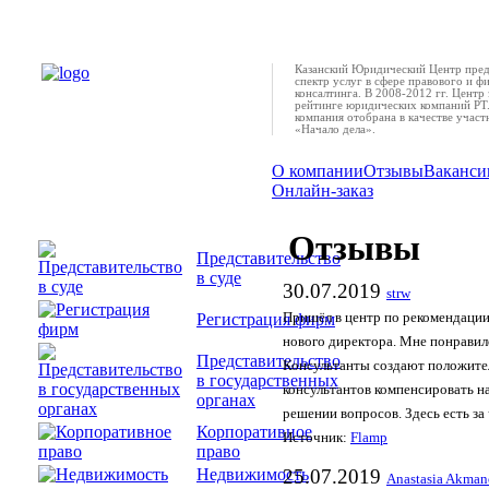
Казанский Юридический Центр пред
спектр услуг в сфере правового и ф
консалтинга. В 2008-2012 гг. Центр 
рейтинге юридических компаний РТ.
компания отобрана в качестве учас
«Начало дела».
О компании
Отзывы
Ваканси
Онлайн-заказ
Отзывы
Представительство
в суде
30.07.2019
strw
Регистрация фирм
Пришёл в центр по рекомендации
нового директора. Мне понравил
Представительство
Консультанты создают положите
в государственных
консультантов компенсировать н
органах
решении вопросов. Здесь есть за 
Корпоративное
Источник:
Flamp
право
Недвижимость
25.07.2019
Anastasia Akman