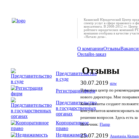
Казанский Юридический Центр пред
спектр услуг в сфере правового и ф
консалтинга. В 2008-2012 гг. Центр 
рейтинге юридических компаний РТ.
компания отобрана в качестве учас
«Начало дела».
О компании
Отзывы
Ваканси
Онлайн-заказ
Отзывы
Представительство
в суде
30.07.2019
strw
Регистрация фирм
Пришёл в центр по рекомендации
нового директора. Мне понравил
Представительство
Консультанты создают положите
в государственных
консультантов компенсировать н
органах
решении вопросов. Здесь есть за 
Корпоративное
Источник:
Flamp
право
Недвижимость
25.07.2019
Anastasia Akman