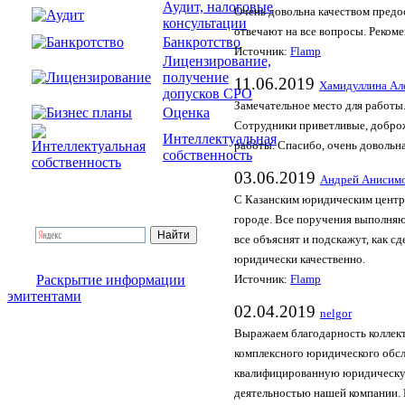
Аудит, налоговые
Очень довольна качеством предо
консультации
отвечают на все вопросы. Реком
Банкротство
Источник:
Flamp
Лицензирование,
получение
11.06.2019
Хамидуллина Ал
допусков СРО
Замечательное место для работы
Оценка
Сотрудники приветливые, доброж
Интеллектуальная
работы. Спасибо, очень довольн
собственность
03.06.2019
Андрей Анисим
С Казанским юридическим центро
городе. Все поручения выполняю
все объяснят и подскажут, как с
юридически качественно.
Раскрытие информации
Источник:
Flamp
эмитентами
02.04.2019
nelgor
Выражаем благодарность коллек
комплексного юридического обс
квалифицированную юридическую
деятельностью нашей компании. 