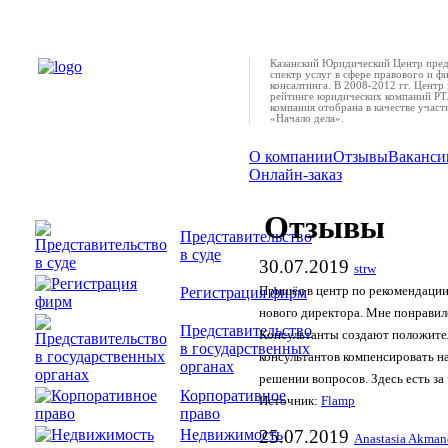
Казанский Юридический Центр пред
спектр услуг в сфере правового и ф
консалтинга. В 2008-2012 гг. Центр 
рейтинге юридических компаний РТ.
компания отобрана в качестве учас
«Начало дела».
О компании
Отзывы
Ваканси
Онлайн-заказ
Отзывы
Представительство
в суде
30.07.2019
strw
Регистрация фирм
Пришёл в центр по рекомендации
нового директора. Мне понравил
Представительство
Консультанты создают положите
в государственных
консультантов компенсировать н
органах
решении вопросов. Здесь есть за 
Корпоративное
Источник:
Flamp
право
Недвижимость
25.07.2019
Anastasia Akman