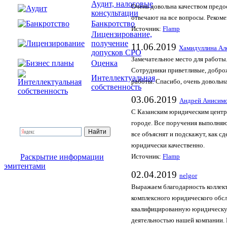
Аудит, налоговые
Очень довольна качеством предо
консультации
отвечают на все вопросы. Реком
Банкротство
Источник:
Flamp
Лицензирование,
получение
11.06.2019
Хамидуллина Ал
допусков СРО
Замечательное место для работы
Оценка
Сотрудники приветливые, доброж
Интеллектуальная
работы. Спасибо, очень довольн
собственность
03.06.2019
Андрей Анисим
С Казанским юридическим центро
городе. Все поручения выполняю
все объяснят и подскажут, как с
юридически качественно.
Раскрытие информации
Источник:
Flamp
эмитентами
02.04.2019
nelgor
Выражаем благодарность коллек
комплексного юридического обс
квалифицированную юридическую
деятельностью нашей компании. 