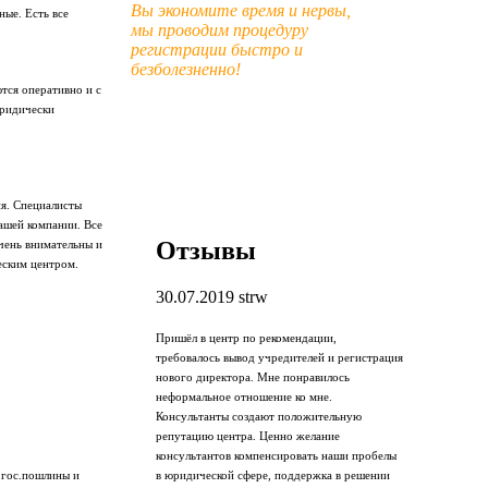
Вы экономите время и нервы,
ые. Есть все
мы проводим процедуру
регистрации быстро и
безболезненно!
тся оперативно и с
юридически
я. Специалисты
ашей компании. Все
Отзывы
чень внимательны и
еским центром.
30.07.2019
strw
Пришёл в центр по рекомендации,
требовалось вывод учредителей и регистрация
нового директора. Мне понравилось
неформальное отношение ко мне.
Консультанты создают положительную
репутацию центра. Ценно желание
консультантов компенсировать наши пробелы
в юридической сфере, поддержка в решении
 гос.пошлины и