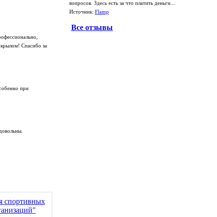
вопросов. Здесь есть за что платить деньги...
Источник:
Flamp
Все отзывы
рофессионально,
 крылом! Спасибо за
особенно при
довольны.
ия спортивных
ганизаций"