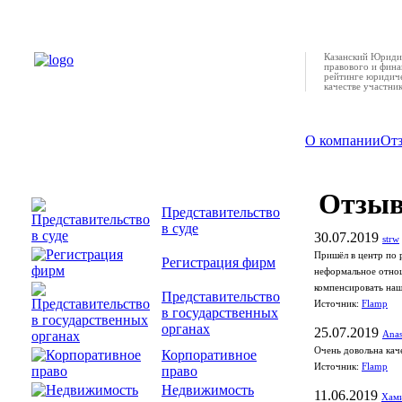
Казанский Юридич
правового и фина
рейтинге юридиче
качестве участни
О компании
От
Отзы
Представительство
в суде
30.07.2019
strw
Пришёл в центр по 
Регистрация фирм
неформальное отнош
компенсировать наши
Представительство
Источник:
Flamp
в государственных
органах
25.07.2019
Anas
Очень довольна кач
Корпоративное
Источник:
Flamp
право
Недвижимость
11.06.2019
Хами