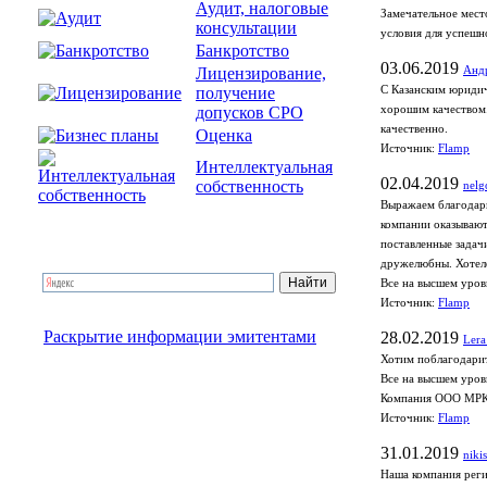
Аудит, налоговые
Замечательное мест
консультации
условия для успешн
Банкротство
03.06.2019
Лицензирование,
Анд
получение
С Казанским юридич
допусков СРО
хорошим качеством.
качественно.
Оценка
Источник:
Flamp
Интеллектуальная
02.04.2019
собственность
nelg
Выражаем благодарн
компании оказывают
поставленные задач
дружелюбны. Хотело
Все на высшем уров
Источник:
Flamp
Раскрытие информации эмитентами
28.02.2019
Lera
Хотим поблагодарит
Все на высшем уров
Компания ООО МРК
Источник:
Flamp
31.01.2019
niki
Наша компания реги