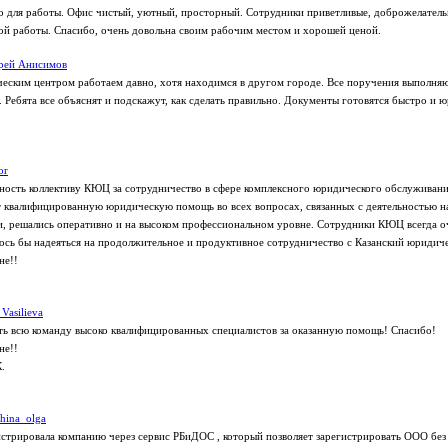
о для работы. Офис чистый, уютный, просторный. Сотрудники приветливые, доброжелательн
ой работы. Спасибо, очень довольна своим рабочим местом и хорошей ценой.
рей Анисимов
еским центром работаем давно, хотя находимся в другом городе. Все поручения выполняю
 Ребята все объяснят и подскажут, как сделать правильно. Документы готовятся быстро и 
or
ость коллективу КЮЦ за сотрудничество в сфере комплексного юридического обслуживани
 квалифицированную юридическую помощь во всех вопросах, связанных с деятельностью н
и, решались оперативно и на высоком профессиональном уровне. Сотрудники КЮЦ всегда о
сь бы надеяться на продолжительное и продуктивное сотрудничество с Казанский юридич
не!!
 Vasilieva
ь всю команду высоко квалифицированных специалистов за оказанную помощь! Спасибо!
не!!
.
shina_olga
стрировала компанию через сервис РБиДОС , который позволяет зарегистрировать ООО без