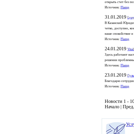
открыть счет без по
Источник:
Flamp
31.01.2019
Lyay
В Казанский Юридич
четко, доступно, к
наше спокойствие и
Источник:
Flamp
24.01.2019
Vita
Здесь работают нас
решении проблемных
Источник:
Flamp
23.01.2019
Гуль
Благодарю сотрудни
Источник:
Flamp
Новости 1 - 10
Начало | Пред.
Усл