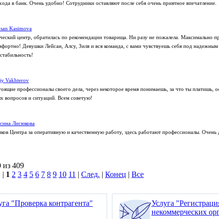
хода в банк. Очень удобно! Сотрудники оставляют после себя очень приятное впечатление.
san Kasimova
еский центр, обратилась по рекомендации товарища. Ни разу не пожалела. Максимально п
омфортно! Девушки Лейсан, Алсу, Зиля и вся команда, с вами чувствуешь себя под надежным
 стабильность!
liy Vakhterov
тоящие профессионалы своего дела, через некоторое время понимаешь, за что ты платишь, 
 вопросов и ситуаций. Всем советую!
сина Лисюкова
ков Центра за оперативную и качественную работу, здесь работают профессионалы. Очень 
 из 409
 |
1
2
3
4
5
6
7
8
9
10
11
|
След.
|
Конец
|
Все
уга "Проверка контрагента"
Услуга "Регистрац
некоммерческих ор