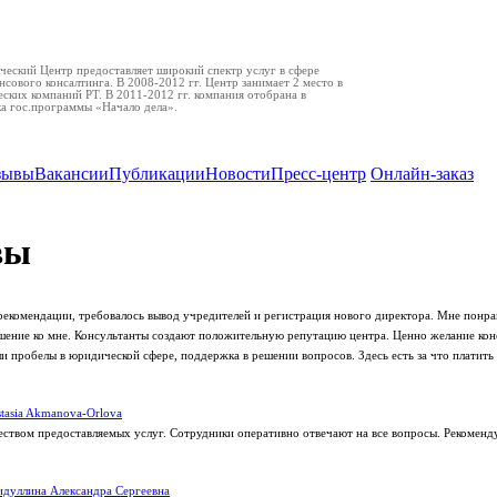
еский Центр предоставляет широкий спектр услуг в сфере
нсового консалтинга. В 2008-2012 гг. Центр занимает 2 место в
ских компаний РТ. В 2011-2012 гг. компания отобрана в
ка гос.программы «Начало дела».
зывы
Вакансии
Публикации
Новости
Пресс-центр
Онлайн-заказ
вы
рекомендации, требовалось вывод учредителей и регистрация нового директора. Мне понра
ение ко мне. Консультанты создают положительную репутацию центра. Ценно желание кон
 пробелы в юридической сфере, поддержка в решении вопросов. Здесь есть за что платить 
tasia Akmanova-Orlova
еством предоставляемых услуг. Сотрудники оперативно отвечают на все вопросы. Рекоменд
дуллина Александра Сергеевна