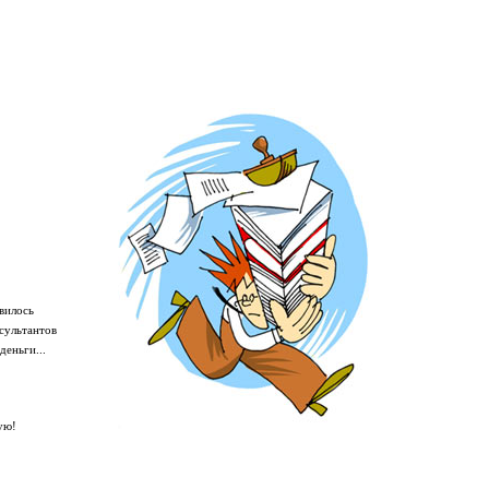
вилось
сультантов
деньги...
ую!