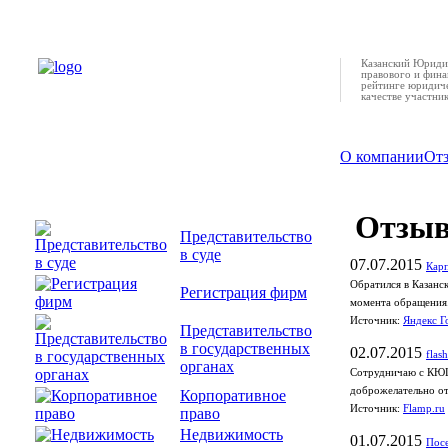
Казанский Юридич
правового и фина
рейтинге юридиче
качестве участни
О компании
От
Отзы
Представительство
в суде
07.07.2015
Кар
Обратился в Казанс
Регистрация фирм
момента обращения
Источник:
Яндекс Г
Представительство
в государственных
02.07.2015
flas
органах
Сотрудничаю с КЮЦ 
доброжелательно от
Корпоративное
Источник:
Flamp.ru
право
Недвижимость
01.07.2015
Посе