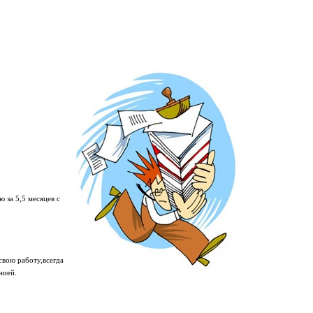
 за 5,5 месяцев с
свою работу,всегда
нией.