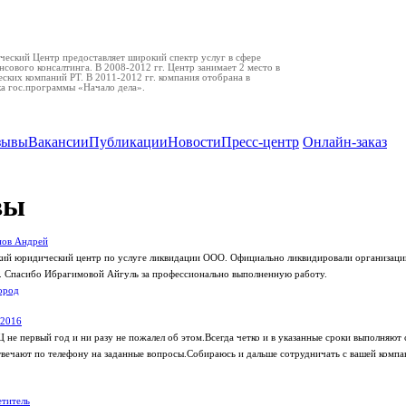
еский Центр предоставляет широкий спектр услуг в сфере
нсового консалтинга. В 2008-2012 гг. Центр занимает 2 место в
ских компаний РТ. В 2011-2012 гг. компания отобрана в
ка гос.программы «Начало дела».
зывы
Вакансии
Публикации
Новости
Пресс-центр
Онлайн-заказ
вы
пов Андрей
кий юридический центр по услуге ликвидации ООО. Официально ликвидировали организацию
. Спасибо Ибрагимовой Айгуль за профессионально выполненную работу.
ород
h2016
не первый год и ни разу не пожалел об этом.Всегда четко и в указанные сроки выполняют 
вечают по телефону на заданные вопросы.Собираюсь и дальше сотрудничать с вашей компа
титель