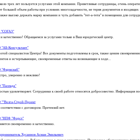
коло трех лет пользуется услугами этой компании. Приветливые сотрудницы, очень операти
т большой объем работы при условиях многозадачности, не теряя документов и входящих 
также высоко держать марку компании и чуть добавить "тет-а-тета" в помещении для сотруд
 "СОГАЗ"
 и качественно! Обращаемся за услугами только в Ваш юридический центр.
 "АБ-Консультант"
отой специалистов Центра! Все документы подготовлены в срок, также ценим своевремен
ентов и исчерпывающие, своевременные ответы на возникающие в ходе...
 "Фармснаб"
стро, уверенно и вежливо!
 "Паллада"
стью удовлетворяет. Сотрудники к своей работе относятся добросовестно. Информация пос
 ""Волга-Строй-Проект
 соответствии с договором. Претензий нет.
 "НПФ "Форст"
няется своевременно и качественно.
дприниматель Хусаинов Асман Эмильевич