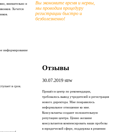
Вы экономите время и нервы,
вно, внимательно и
мы проводим процедуру
звонков. Хочется
регистрации быстро и
ников.
безболезненно!
ное информирование
Отзывы
30.07.2019
strw
тупает в срок.
Пришёл в центр по рекомендации,
требовалось вывод учредителей и регистрация
нового директора. Мне понравилось
неформальное отношение ко мне.
Консультанты создают положительную
репутацию центра. Ценно желание
консультантов компенсировать наши пробелы
в юридической сфере, поддержка в решении