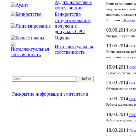
Аудит, налоговые
Наша организация о
консультации
аккуратно выполняю
Банкротство
пожелать и дальше 
Лицензирование,
Источник:
Flamp.ru
получение
09.06.2014
допусков СРО
ОАО
Быстро, оперативно
Оценка
19.05.2014
Интеллектуальная
ООО
собственность
Очень довольны раб
о готовности докум
15.04.2014
ООО
Грамотно, чётко, бы
25.03.2014
ООО
Обслуживание полно
Раскрытие информации эмитентами
25.03.2014
ООО
Работы выполнена в
18.03.2014
ООО
Работа всегда выпол
18.03.2014
Пре