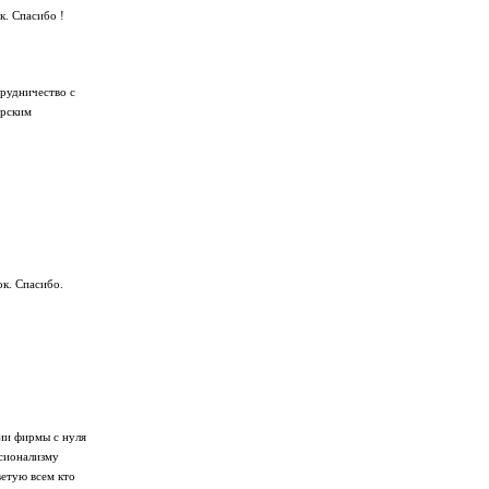
к. Спасибо !
трудничество с
арским
ок. Спасибо.
ии фирмы с нуля
ссионализму
ветую всем кто