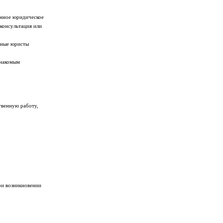
янное юридическое
консультация или
ьные юристы
знакомым
твенную работу,
ри возникновении