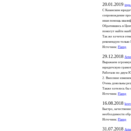
20.01.2019
inga
С Казанским юридич
сопровождение прос
иная помощь квалиф
Обратившись в Цент
помогут найти наиб
Так же хочется отм
рекомендую только 
Источник:
Flamp
29.12.2018
Art
Выражаем огромную 
юридичскую грамотн
Работали по двум Ю
2. Внесение измене
Очень довольны рез
Также хотелось бы 
Источник:
Flamp
16.08.2018
krov
Быстро, качественн
необходимости обра
Источник:
Flamp
31.07.2018
Arte