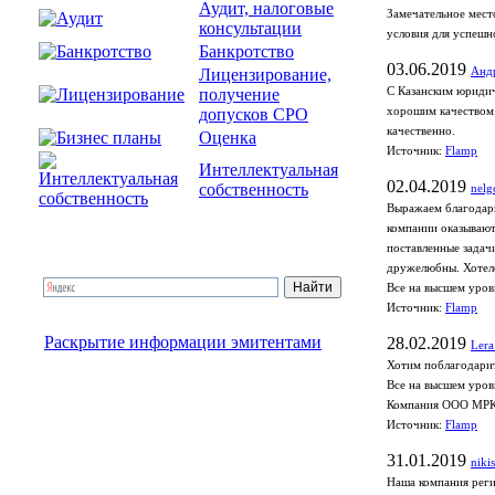
Аудит, налоговые
Замечательное мест
консультации
условия для успешн
Банкротство
03.06.2019
Лицензирование,
Анд
получение
С Казанским юридич
допусков СРО
хорошим качеством.
качественно.
Оценка
Источник:
Flamp
Интеллектуальная
02.04.2019
собственность
nelg
Выражаем благодарн
компании оказывают
поставленные задач
дружелюбны. Хотело
Все на высшем уров
Источник:
Flamp
Раскрытие информации эмитентами
28.02.2019
Lera
Хотим поблагодарит
Все на высшем уров
Компания ООО МРК
Источник:
Flamp
31.01.2019
niki
Наша компания реги