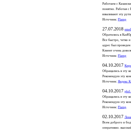
Работаем с Казанск
понятно. Работая с
взваливают эту рут
Источник:
Flamp
27.07.2018
emel
Обратились в КазЮ
Все быстро, четко 
адрес был проведен 
Клиент очень довол
Источник:
Flamp
04.10.2017
Кир
Обращались в эту к
Рекомендую эту ком
Источник:
Яндекс К
04.10.2017
pkd.
Обращались в эту к
Рекомендую эту ком
Источник:
Flamp
02.10.2017
Лен
Всем доброго и бод
оперативно. высоки