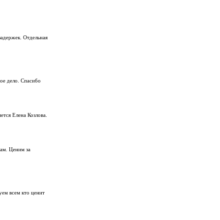
задержек. Отдельная
ое дело. Спасибо
тся Елена Козлова.
ам. Ценим за
уем всем кто ценит