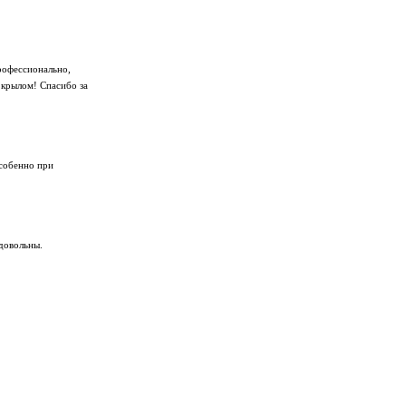
рофессионально,
 крылом! Спасибо за
особенно при
довольны.