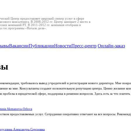
еский Центр предоставляет широкий спектр услуг в сфере
нсового консалтинга. В 2008-2012 гг. Центр занимает 2 место в
ских компаний РТ. В 2011-2012 гг. компания отобрана в
ка гос.программы «Начало дела».
зывы
Вакансии
Публикации
Новости
Пресс-центр
Онлайн-заказ
вы
рекомендации, требовалось вывод учредителей и регистрация нового директора. Мне понра
ение ко мне. Консультанты создают положительную репутацию центра. Ценно желание кон
 пробелы в юридической сфере, поддержка в решении вопросов. Здесь есть за что платить 
tasia Akmanova-Orlova
еством предоставляемых услуг. Сотрудники оперативно отвечают на все вопросы. Рекоменд
дуллина Александра Сергеевна