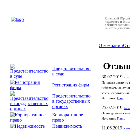
Казанский Юридич
правового и фина
рейтинге юридиче
качестве участни
О компании
От
Отзы
Представительство
в суде
30.07.2019
strw
Пришёл в центр по 
Регистрация фирм
неформальное отнош
компенсировать наши
Представительство
Источник:
Flamp
в государственных
органах
25.07.2019
Anas
Очень довольна кач
Корпоративное
Источник:
Flamp
право
Недвижимость
11.06.2019
Хами