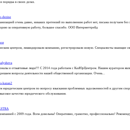
и порядка в своих делах.
m-dezine
ганизацией очень давно, никаких претензий по выполнению работ нет, письма получаем без 
орию за оперативную работу, большое спасибо. ООО Интерметтрейд
илл
еским центром, ликвидировали компанию, регистрировали новую. Специалисты знающие св
alysheva
налы и отзывчивые люди!!! С 2014 года работаем с КазЮрЦентром. Нашим куратором являе
 решаем вопросы деятельности нашей общественной организации. Очень...
ks-kazan2
им юридическим центром по вопросу взыскания проблемных задолженностей и другим спор
высокое качество юридического обслуживания.
ASTRA
компанией с 2009 года. Всем довольны! Оперативно, грамотно, профессионально! Рекоменд