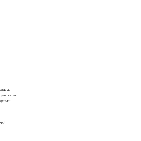
вилось
сультантов
деньги...
ую!