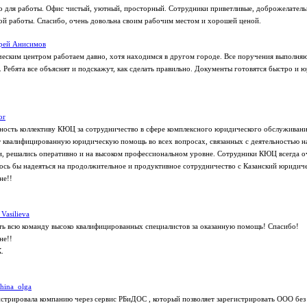
о для работы. Офис чистый, уютный, просторный. Сотрудники приветливые, доброжелательн
ой работы. Спасибо, очень довольна своим рабочим местом и хорошей ценой.
рей Анисимов
еским центром работаем давно, хотя находимся в другом городе. Все поручения выполняю
 Ребята все объяснят и подскажут, как сделать правильно. Документы готовятся быстро и 
or
ость коллективу КЮЦ за сотрудничество в сфере комплексного юридического обслуживани
 квалифицированную юридическую помощь во всех вопросах, связанных с деятельностью н
и, решались оперативно и на высоком профессиональном уровне. Сотрудники КЮЦ всегда о
сь бы надеяться на продолжительное и продуктивное сотрудничество с Казанский юридич
не!!
 Vasilieva
ь всю команду высоко квалифицированных специалистов за оказанную помощь! Спасибо!
не!!
.
shina_olga
стрировала компанию через сервис РБиДОС , который позволяет зарегистрировать ООО без