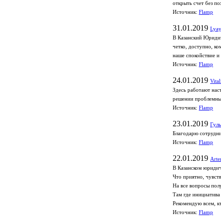
открыть счет без по
Источник:
Flamp
31.01.2019
Lyay
В Казанский Юридич
четко, доступно, к
наше спокойствие и
Источник:
Flamp
24.01.2019
Vita
Здесь работают нас
решении проблемных
Источник:
Flamp
23.01.2019
Гуль
Благодарю сотрудни
Источник:
Flamp
22.01.2019
Arte
В Казанском юридич
Что приятно, чувст
На все вопросы пол
Там где инициатива
Рекомендую всем, к
Источник:
Flamp