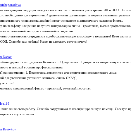
.nizhegorodova
еским центром сотрудничаем уже несколько лет с момента регистрации ИП и ООО. Посто
то необходимо для гармоничной деятельности организации, а вовремя оказанная правовая 
ицированного специалиста двойной залог успешного и динамичного развития фирмы.
р по телефону или решив получить консультацию лично - грамотные, высокопрофессионал
олее оптимальный выход из сложившейся ситуации.
етить отзывчивость сотрудников и доброжелательную атмосферу в коллективе! Всем своим 
КЮЦ. Спасибо вам, ребята! Будем продолжать сотрудничать!
em Nosov
благодарность сотрудникам Казанского Юридического Центра за их оперативную и качес
ость и высокой уровень профессионализма.
Л одновременно: 1. Подготовка документов для регистрации юридического лица;
ний для увеличения уставного капитала, смены ОКВЭД.
ультатом!
отметить немаловажный фактор - приятный, вежливый персонал.
lya116
о выполнили свою работу. Спасибо сотрудникам за квалифицированную помощь. Советую п
щаться в эту компанию.
m Krutykov