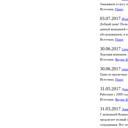
Заказывали услугу 
Источник:
Flamp
03.07.2017
Ири
Добрый день! Польз
данной компанией г
обслуживанием, и ю
Источник:
Flamp
30.06.2017
Скра
Хорошая компания, 
Источник:
Яндекс К
30.06.2017
riste
Одни из приличных 
Источник:
Flamp
31.05.2017
Дени
Работаем с 2009 го
Источник:
Яндекс К
31.03.2017
Эль
С компанией Казанс
предлагает полный 
сотрудников. Все ч