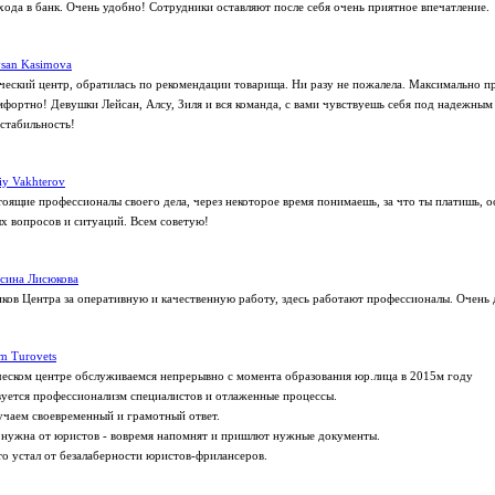
хода в банк. Очень удобно! Сотрудники оставляют после себя очень приятное впечатление.
san Kasimova
еский центр, обратилась по рекомендации товарища. Ни разу не пожалела. Максимально п
омфортно! Девушки Лейсан, Алсу, Зиля и вся команда, с вами чувствуешь себя под надежным
 стабильность!
liy Vakhterov
тоящие профессионалы своего дела, через некоторое время понимаешь, за что ты платишь, 
 вопросов и ситуаций. Всем советую!
сина Лисюкова
ков Центра за оперативную и качественную работу, здесь работают профессионалы. Очень 
m Turovets
еском центре обслуживаемся непрерывно с момента образования юр.лица в 2015м году
вуется профессионализм специалистов и отлаженные процессы.
учаем своевременный и грамотный ответ.
 нужна от юристов - вовремя напомнят и пришлют нужные документы.
то устал от безалаберности юристов-фрилансеров.