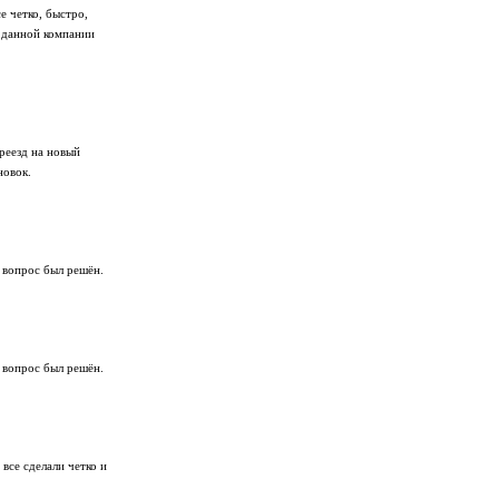
е четко, быстро,
 данной компании
реезд на новый
новок.
 вопрос был решён.
 вопрос был решён.
все сделали четко и