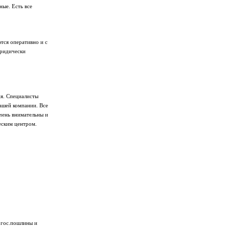
ые. Есть все
тся оперативно и с
юридически
я. Специалисты
ашей компании. Все
чень внимательны и
еским центром.
 гос.пошлины и