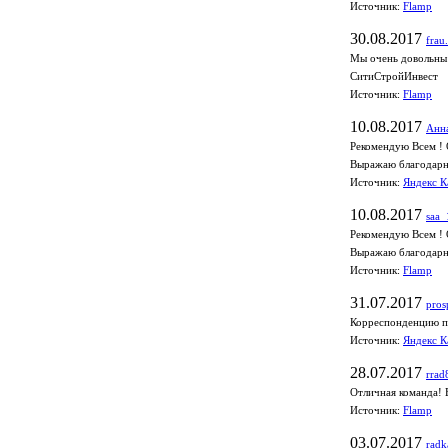
Источник:
Flamp
30.08.2017
frau.
Мы очень довольны 
СитиСтройИнвест
Источник:
Flamp
10.08.2017
Анна
Рекомендую Всем ! 
Выражаю благодарно
Источник:
Яндекс К
10.08.2017
saa_
Рекомендую Всем ! 
Выражаю благодарно
Источник:
Flamp
31.07.2017
pros
Корреспонденцию по
Источник:
Яндекс К
28.07.2017
rrad
Отличная команда! 
Источник:
Flamp
03.07.2017
radk