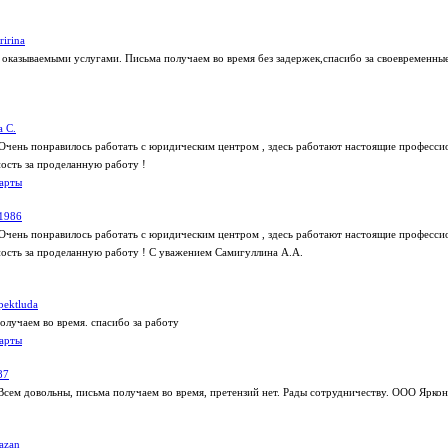
ririna
оказываемыми услугами. Письма получаем во время без задержек,спасибо за своевременны
 С.
Очень понравилось работать с юридическим центром , здесь работают настоящие профессио
сть за проделанную работу !
арты
1986
Очень понравилось работать с юридическим центром , здесь работают настоящие профессио
сть за проделанную работу ! С уважением Самигуллина А.А.
pektluda
лучаем во время. спасибо за работу
арты
87
Всем довольны, письма получаем во время, претензий нет. Рады сотрудничеству. ООО Яркон
azan