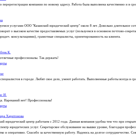
по перерегистрации компании по новому адресу. Работа была выполнена качественно и в сро
на
уемся услугами ООО "Казанский юридический центр" около 8 лет. Довольно длительное со
оворит о высоком качестве предоставляемых услуг (пользуемся в основном почтово-секрет
ридич. консультациями), грамотные специалисты, ориентированность на клиента.
бтек К.
отличные профессионалы. Так держать!
арты
zur
специалистов в городе. Любят свое дело, умеют работать. Выполненные работы всегда в ср
с И.
да. Нареканий нет! Профессионалы!
арты
вира Харитонова
кий юридический центр работаем с 2012 года. Данная компания удобна тем что при открыт
спектр юридических услуг. Секретарское обслуживание на вышки уровне, благодаря профе
етко и оперативно. Спасибо за качественную работу. Надеюсь на долгое сотрудничество. Со