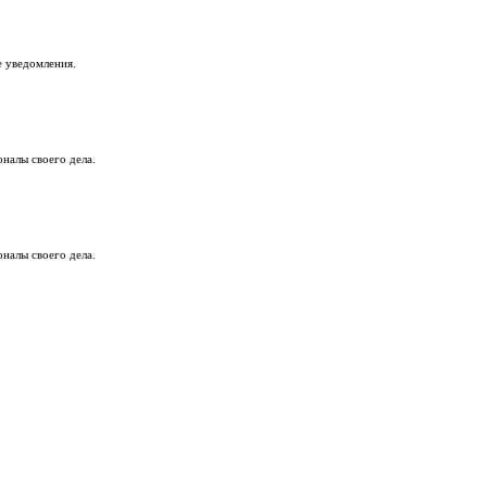
е уведомления.
налы своего дела.
налы своего дела.