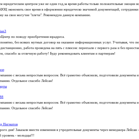
им юридическим центром уже не один год,за время работы только положительные эмоции вс
 КЮЦ экономить свое время в оформлении юридическо значимой документаций, сотрудники
ину на свои могучие "плечи". Рекомендую данную компанию.
ian3
рЦентр по поводу приобретения юрадреса.
и понятно, без всяких мутных договор на оказание информационных услуг. Учитывая, что пе
дистанционно, работа проведена на пять с плюсом: переехали с первого раза и без приоста
ен, спасибо за отличную работу! Буду рекомендовать клиентам и партнерам!
илл
омпанию с весьма непростым вопросом. Всё грамотно объяснили, подготовили документы и
панию. Отдельное спасибо Лейсан!
арты
88
омпанию с весьма непростым вопросом. Всё грамотно объяснили, подготовили документы и
панию. Отдельное спасибо Лейсан!
ар Нигматов
рого дня! Заказали внести изменения в учредительные документы через менеджера Лейсан - 
й уровень - молодцы!!!