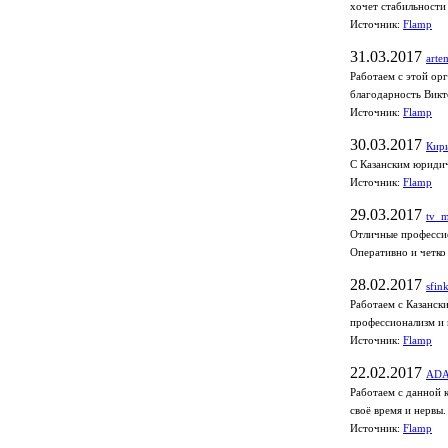
хочет стабильности 
Источник:
Flamp
31.03.2017
arte
Работаем с этой ор
благодарность Викт
Источник:
Flamp
30.03.2017
Кир
С Казанским юридич
Источник:
Flamp
29.03.2017
tv_m
Отличные профессио
Оперативно и четко
28.02.2017
sfin
Работаем с Казанск
профессионализм и 
Источник:
Flamp
22.02.2017
AD
Работаем с данной 
своё время и нервы.
Источник:
Flamp