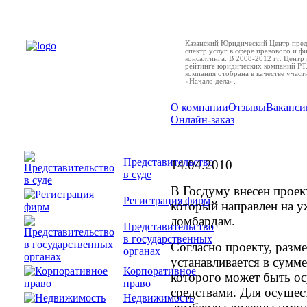
Казанский Юридический Центр пред
спектр услуг в сфере правового и ф
консалтинга. В 2008-2012 гг. Центр 
рейтинге юридических компаний РТ.
компания отобрана в качестве учас
«Начало дела».
О компании
Отзывы
Ваканси
Онлайн-заказ
Увеличат ли уставн
Представительство
14.04.2010
в суде
В Госдуму внесен проек
Регистрация фирм
который направлен на у
ломбардам.
Представительство
в государственных
Согласно проекту, разм
органах
устанавливается в сумм
Корпоративное
которого может быть о
право
средствами. Для осущес
Недвижимость