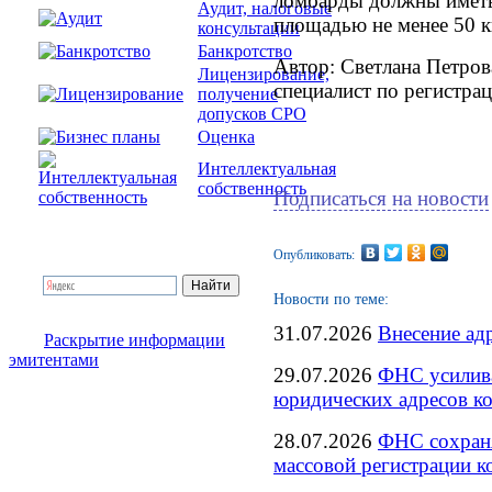
ломбарды должны имет
Аудит, налоговые
площадью не менее 50 к
консультации
Банкротство
Автор: Светлана Петров
Лицензирование,
специалист по регистра
получение
допусков СРО
Оценка
Интеллектуальная
собственность
Подписаться на новости
Опубликовать:
Новости по теме:
31.07.2026
Внесение ад
Раскрытие информации
эмитентами
29.07.2026
ФНС усилива
юридических адресов к
28.07.2026
ФНС сохраня
массовой регистрации 