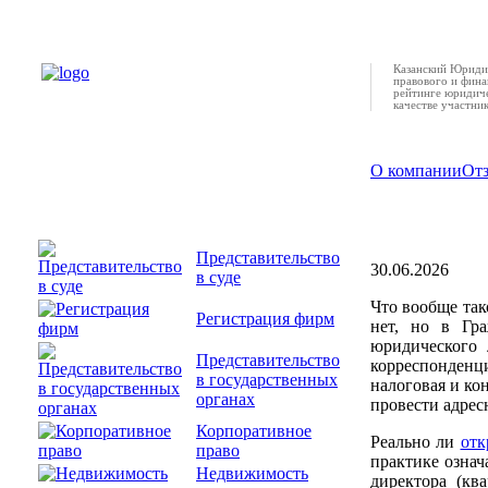
Казанский Юридич
правового и фина
рейтинге юридиче
качестве участни
О компании
От
Можно ли 
Представительство
30.06.2026
в суде
Что вообще так
Регистрация фирм
нет, но в Гр
юридического 
Представительство
корреспонденци
в государственных
налоговая и ко
органах
провести адрес
Корпоративное
Реально ли
от
право
практике означ
Недвижимость
директора (кв