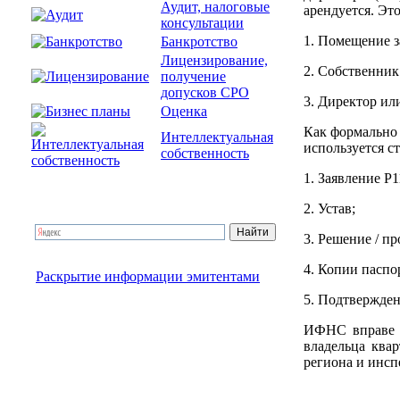
Аудит, налоговые
арендуется. Эт
консультации
1. Помещение з
Банкротство
Лицензирование,
2. Собственник
получение
допусков СРО
3. Директор ил
Оценка
Как формально 
Интеллектуальная
используется с
собственность
1. Заявление Р1
2. Устав;
3. Решение / пр
4. Копии паспо
Раскрытие информации эмитентами
5. Подтвержден
ИФНС вправе з
владельца ква
региона и инсп