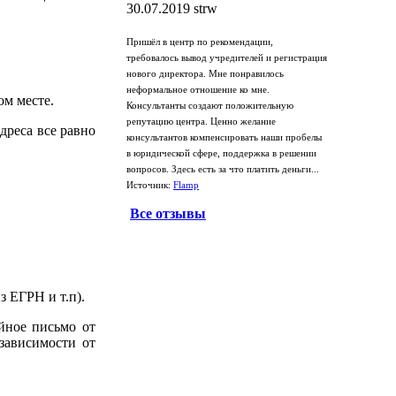
30.07.2019
strw
Пришёл в центр по рекомендации,
требовалось вывод учредителей и регистрация
нового директора. Мне понравилось
неформальное отношение ко мне.
ом месте.
Консультанты создают положительную
репутацию центра. Ценно желание
дреса все равно
консультантов компенсировать наши пробелы
в юридической сфере, поддержка в решении
вопросов. Здесь есть за что платить деньги...
Источник:
Flamp
Все отзывы
з ЕГРН и т.п).
йное письмо от
зависимости от