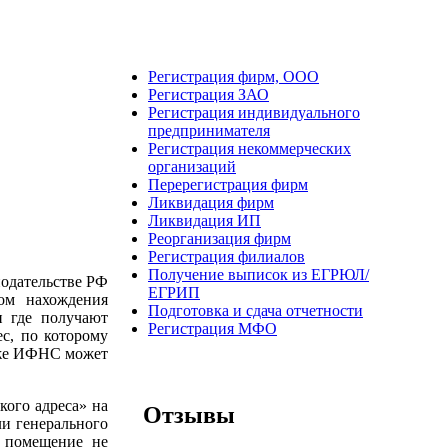
Регистрация фирм, ООО
Регистрация ЗАО
Регистрация индивидуального
предпринимателя
Регистрация некоммерческих
организаций
Перерегистрация фирм
реса?
Ликвидация фирм
Ликвидация ИП
Реорганизация фирм
Регистрация филиалов
Получение выписок из ЕГРЮЛ/
нодательстве РФ
ЕГРИП
ом нахождения
Подготовка и сдача отчетности
и где получают
Регистрация МФО
ес, по которому
акже ИФНС может
кого адреса» на
Отзывы
ли генерального
е помещение не