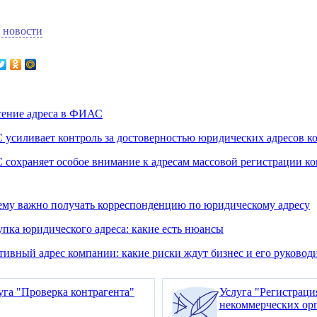
 новости
сение адреса в ФИАС
усиливает контроль за достоверностью юридических адресов к
сохраняет особое внимание к адресам массовой регистрации к
му важно получать корреспонденцию по юридическому адресу
пка юридического адреса: какие есть нюансы
ивный адрес компании: какие риски ждут бизнес и его руковод
уга "Проверка контрагента"
Услуга "Регистрац
некоммерческих ор