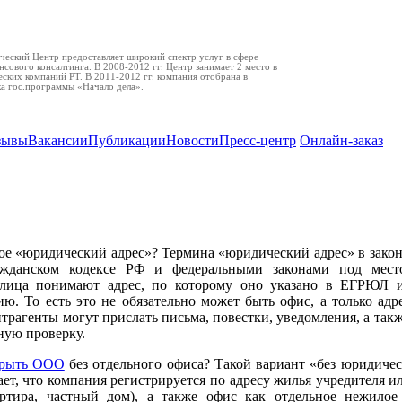
еский Центр предоставляет широкий спектр услуг в сфере
нсового консалтинга. В 2008-2012 гг. Центр занимает 2 место в
ских компаний РТ. В 2011-2012 гг. компания отобрана в
ка гос.программы «Начало дела».
зывы
Вакансии
Публикации
Новости
Пресс-центр
Онлайн-заказ
зарегистрировать компанию без юридического ад
ое «юридический адрес»? Термина «юридический адрес» в зако
ажданском кодексе РФ и федеральными законами под мест
лица понимают адрес, по которому оно указано в ЕГРЮЛ 
ю. То есть это не обязательно может быть офис, а только адр
нтрагенты могут прислать письма, повестки, уведомления, а т
ную проверку.
крыть ООО
без отдельного офиса? Такой вариант «без юридичес
ает, что компания регистрируется по адресу жилья учредителя и
артира, частный дом), а также офис как отдельное нежило