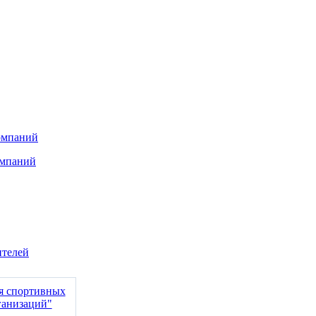
омпаний
омпаний
ителей
ия спортивных
ганизаций"